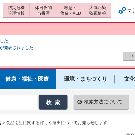
防災危機
休日夜間
救急・
大気汚染
文
管理情報
当番医
救命・AED
監視情報
ました
報が発表されました
健康・福祉・医療
環境・まちづくり
文化
検索方法について
出
> 食品衛生に関する許可や届出についてお知らせします
更新