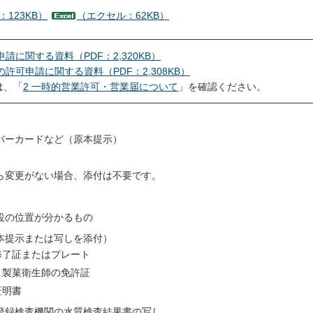
：123KB）
（エクセル：62KB）
に関する資料（PDF：2,320KB）
可申請に関する資料（PDF：2,308KB）
は、「
2 一時的営業許可・営業届について
」を確認ください。
バーカードなど（原本提示）
ら変更がない場合、添付は不要です。
設の位置が分かるもの
本提示または写しを添付）
修了証またはプレート
、製菓衛生師の免許証
証明書
登録検査機関の水質検査結果書の写し