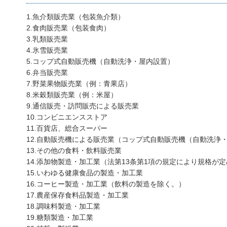
1.魚介類販売業（包装魚介類）
2.食肉販売業（包装食肉）
3.乳類販売業
4.氷雪販売業
5.コップ式自動販売機（自動洗浄・屋内設置）
6.弁当販売業
7.野菜果物販売業（例：青果店）
8.米穀類販売業（例：米屋）
9.通信販売・訪問販売による販売業
10.コンビニエンスストア
11.百貨店、総合スーパー
12.自動販売機による販売業（コップ式自動販売機（自動洗浄
13.その他の食料・飲料販売業
14.添加物製造・加工業（法第13条第1項の規定により規格が
15.いわゆる健康食品の製造・加工業
16.コーヒー製造・加工業（飲料の製造を除く。）
17.農産保存食料品製造・加工業
18.調味料製造・加工業
19.糖類製造・加工業