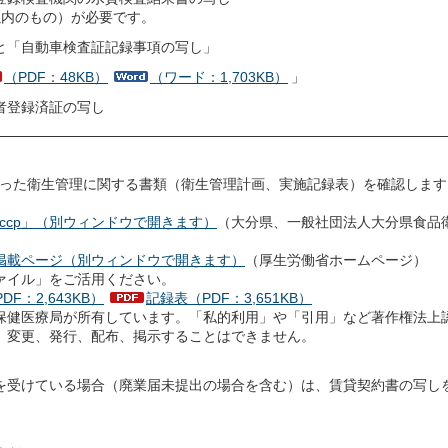
以内のもの）が必要です。
と「自動車検査証記録事項の写し」
（PDF：48KB）
（ワード：1,703KB）
」
者登録済証の写し
沿った衛生管理に関する書類（衛生管理計画、実施記録表）を確認します
accp」（別ウィンドウで開きます）
（大分県、一般社団法人大分県食品
掲載ページ（別ウィンドウで開きます）
（厚生労働省ホームページ）
ァイル」をご活用ください。
F：2,643KB）
記録表（PDF：3,651KB）
保健医療局が所有しています。「私的利用」や「引用」など著作権法上
、変更、発行、配布、掲示することはできません。
を受けている場合（廃業届未提出の場合を含む）は、賃貸契約書の写し