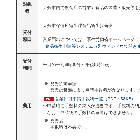
対象
大分市内で飲食店の営業や食品の製造・販売等を
者
大分市保健所衛生課食品衛生担当班
受付
窓口
営業届出については、厚生労働省ホームページ「
○
食品衛生申請等システム（別ウィンドウで開き
受付
平日の午前8時30分～午後5時15分
時間
営業許可申請
営業の種類により申請手数料が異なります。
営業許可申請手数料一覧（PDF：58KB）
※申請時に手数料の納入が必要です。手数料の納
費用
なお、申請後の手数料の返還はできません。
営業届
手数料は不要です。