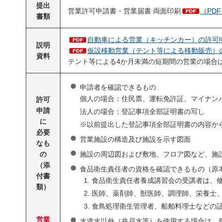
提出
営業許可申請書・営業届書 両面印刷
（PDF
書類
自動車による営業（キッチンカー）の許可申請
説明
仮設移動営業（テント等による移動販売）の許
資料
テント等による4か月未満の短期間の営業の場合
申請者を確認できるもの
個人の場合：住民票、運転免許証、マイナン
許可
申請
法人の場合：登記事項全部証明書の写し
に
※以前提出した登記事項全部証明書の内容か
必要
営業施設の構造及び施設を示す図面
なも
施設の周辺図および敷地、フロア図など、施
の
（添
食品衛生責任者の資格を確認できるもの（原
付書
食品衛生責任者養成講習会の受講者は、
類）
医師、薬剤師、獣医師、調理師、栄養士
食鳥処理衛生管理者、船舶料理士などの
営業
水道水以外（井戸水等）を使用する場合は、