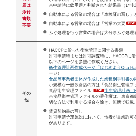
届は
※申請時に飲用適と判断された結果書（1年
添付
自動車による営業の場合は「車検証の写し」
書類
自動車による営業の場合は「営業の大要
不要
ふぐ処理を行う営業の場合は大分県ふぐ処理
HACCPに沿った衛生管理に関する書類
許可申請時または許可調査時に、HACCPに
以下のページを参照に作成ください。
衛生管理計画作成ページ「はじめようOita H
ージ）
食品等事業者団体が作成した業種別手引書の
小規模な一般飲食店の方は「食品衛生管理フ
食品衛生管理ファイル
衛生管理計画（PD
その
※食品衛生管理ファイルの著作権は、東京都
他
切な方法で利用する場合を除き、無断で転載
賃貸契約書の写し
許可申請予定施設において、他者が営業許可
があります。