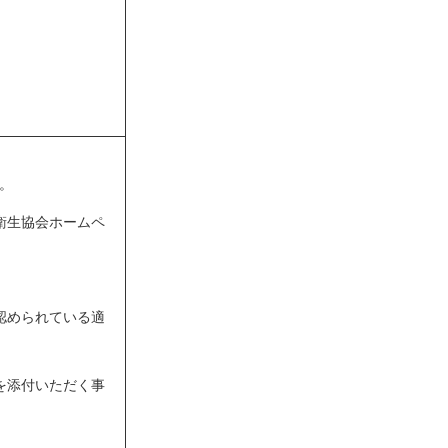
。
衛生協会ホームペ
認められている適
を添付いただく事