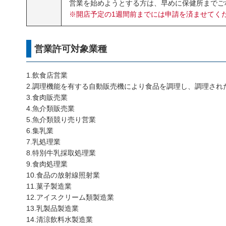
営業を始めようとする方は、早めに保健所までご
※開店予定の1週間前までには申請を済ませてく
営業許可対象業種
1.飲食店営業
2.調理機能を有する自動販売機により食品を調理し、調理され
3.食肉販売業
4.魚介類販売業
5.魚介類競り売り営業
6.集乳業
7.乳処理業
8.特別牛乳採取処理業
9.食肉処理業
10.食品の放射線照射業
11.菓子製造業
12.アイスクリーム類製造業
13.乳製品製造業
14.清涼飲料水製造業