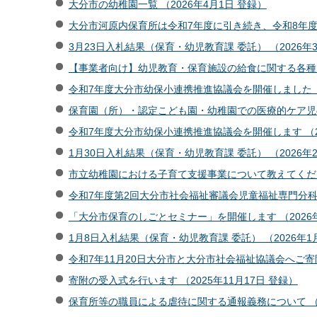
大分市の幼稚園一覧 （2026年4月1日 登録）
大分市河原内保育所は令和7年度に引き続き、令和8年度も
3月23日入札結果（保育・幼児教育課 委託） （2026年3
【事業者向け】幼児教育・保育施設の給食に関する各種ガイ
令和7年度大分市幼保小連携推進協議会を開催しました （2
保育園（所）・認定こども園・幼稚園での医療的ケア児の受
令和7年度大分市幼保小連携推進協議会を開催します （20
1月30日入札結果（保育・幼児教育課 委託） （2026年
市立幼稚園における子育て支援事業について教えてください
令和7年度第2回大分市社会福祉審議会児童福祉専門分科会を
「大分市保育のしごとセミナー」を開催します （2026年
1月8日入札結果（保育・幼児教育課 委託） （2026年1
令和7年11月20日大分市と大分市社会福祉協議会へご寄附
寄附の受入式を行います （2025年11月17日 登録）
保育所等の職員による虐待に関する通報義務について （20