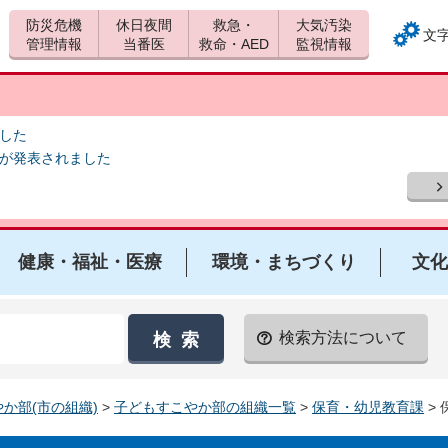
防災危機
休日夜間
救急・
大気汚染
文
管理情報
当番医
救命・AED
監視情報
ました
報が発表されました
健康・福祉・医療
環境・まちづくり
文化
検索方法について
か部(市の組織)
>
子どもすこやか部の組織一覧
>
保育・幼児教育課
>