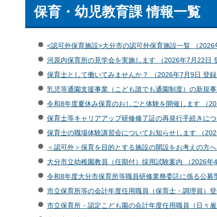
保育・幼児教育課 情報一覧
<認可外保育施設>大分市の認可外保育施設一覧 （2026
河原内保育所の見学会を実施します （2026年7月22日 
保育士として働いてみませんか？ （2026年7月9日 登
乳児等通園支援事業（こども誰でも通園制度）の新規事業者
令和8年度夏休み保育のおしごと体験を開催します （202
保育士等キャリアアップ研修修了証の再発行手続きについて
保育士の職場体験講習会についてお知らせします （2026
＜認可外＞保育を目的とする施設の開設をお考えの方へ （2
大分市立幼稚園教員（任期付）採用試験案内 （2026年4
令和8年度大分市保育所等職員研修業務委託に係る公募型プ
市立保育所等の会計年度任用職員（保育士・調理員）登録者
市立保育所・認定こども園の会計年度任用職員（日々雇用の