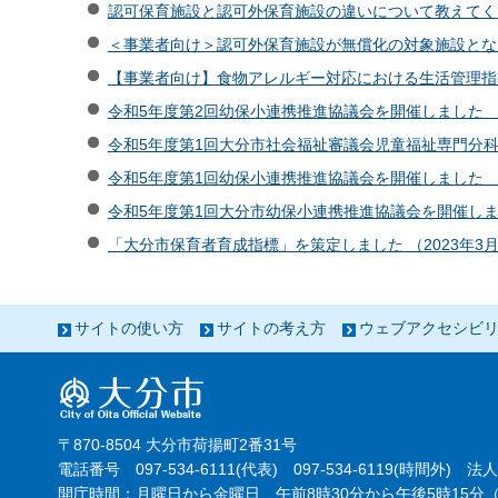
認可保育施設と認可外保育施設の違いについて教えてくださ
＜事業者向け＞認可外保育施設が無償化の対象施設となるた
【事業者向け】食物アレルギー対応における生活管理指導表
令和5年度第2回幼保小連携推進協議会を開催しました （2
令和5年度第1回大分市社会福祉審議会児童福祉専門分科会を
令和5年度第1回幼保小連携推進協議会を開催しました （2
令和5年度第1回大分市幼保小連携推進協議会を開催します 
「大分市保育者育成指標」を策定しました （2023年3月
サイトの使い方
サイトの考え方
ウェブアクセシビ
〒870-8504 大分市荷揚町2番31号
電話番号 097-534-6111(代表) 097-534-6119(時間外) 法人
開庁時間：月曜日から金曜日 午前8時30分から午後5時15分（