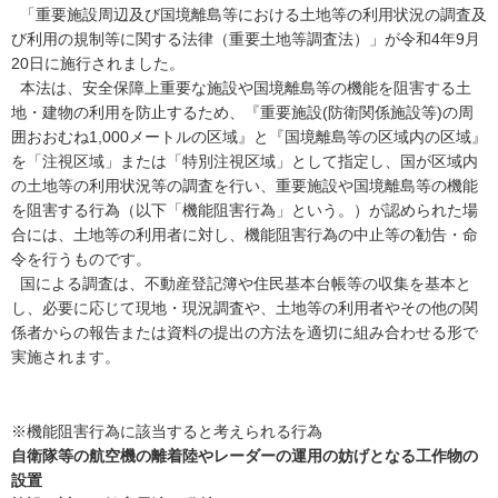
「重要施設周辺及び国境離島等における土地等の利用状況の調査及
び利用の規制等に関する法律（重要土地等調査法）」が令和4年9月
20日に施行されました。
本法は、安全保障上重要な施設や国境離島等の機能を阻害する土
地・建物の利用を防止するため、『重要施設(防衛関係施設等)の周
囲おおむね1,000メートルの区域』と『国境離島等の区域内の区域』
を「注視区域」または「特別注視区域」として指定し、国が区域内
の土地等の利用状況等の調査を行い、重要施設や国境離島等の機能
を阻害する行為（以下「機能阻害行為」という。）が認められた場
合には、土地等の利用者に対し、機能阻害行為の中止等の勧告・命
令を行うものです。
国による調査は、不動産登記簿や住民基本台帳等の収集を基本と
し、必要に応じて現地・現況調査や、土地等の利用者やその他の関
係者からの報告または資料の提出の方法を適切に組み合わせる形で
実施されます。
※機能阻害行為に該当すると考えられる行為
自衛隊等の航空機の離着陸やレーダーの運用の妨げとなる工作物の
設置