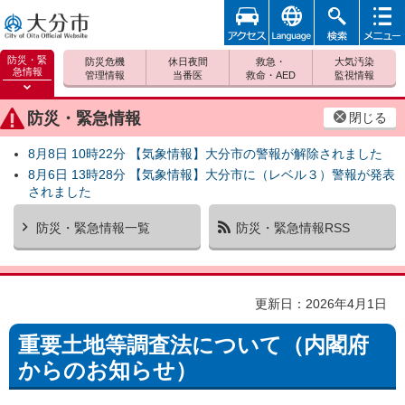
アクセ
foreign
検索
メニュ
大分市
ス
ー
防災・緊
防災危機
休日夜間
救急・
大気汚染
急情報
管理情報
当番医
救命・AED
監視情報
防災緊
急情報
防災・緊急情報
閉じる
を開く
8月8日 10時22分 【気象情報】大分市の警報が解除されました
8月6日 13時28分 【気象情報】大分市に（レベル３）警報が発表
されました
防災・緊急情報一覧
防災・緊急情報RSS
更新日：2026年4月1日
重要土地等調査法について（内閣府
からのお知らせ）