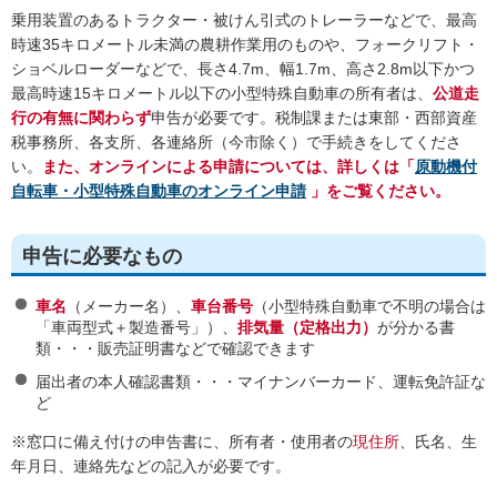
乗用装置のあるトラクター・被けん引式のトレーラーなどで、最高
時速35キロメートル未満の農耕作業用のものや、フォークリフト・
ショベルローダーなどで、長さ4.7m、幅1.7m、高さ2.8m以下かつ
最高時速15キロメートル以下の小型特殊自動車の所有者は、
公道走
行の有無に関わらず
申告が必要です。税制課または東部・西部資産
税事務所、各支所、各連絡所（今市除く）で手続きをしてくださ
い。
また、オンラインによる申請については、詳しくは「
原動機付
自転車・小型特殊自動車のオンライン申請
」をご覧ください。
申告に必要なもの
車名
（メーカー名）、
車台番号
（小型特殊自動車で不明の場合は
「車両型式＋製造番号」）、
排気量（定格出力）
が分かる書
類・・・販売証明書などで確認できます
届出者の本人確認書類・・・マイナンバーカード、運転免許証な
ど
※窓口に備え付けの申告書に、所有者・使用者の
現住所
、氏名、生
年月日、連絡先などの記入が必要です。