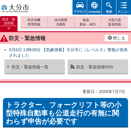
アクセ
foreign
検索
メニュ
大分市
ス
ー
防災・緊
防災危機
休日夜間
救急・
大気汚染
急情報
管理情報
当番医
救命・AED
監視情報
防災緊
急情報
防災・緊急情報
閉じる
を開く
8月6日 13時28分 【気象情報】大分市に（レベル３）警報が発表
されました
防災・緊急情報一覧
防災・緊急情報RSS
更新日：2026年7月7日
トラクター、フォークリフト等の小
型特殊自動車も公道走行の有無に関
わらず申告が必要です