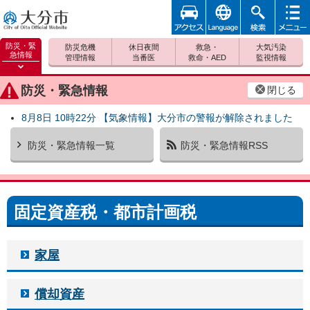
アクセ
foreign
検索
メニュ
大分市
ス
ー
防災・緊
防災危機
休日夜間
救急・
大気汚染
急情報
管理情報
当番医
救命・AED
監視情報
防災緊
急情報
防災・緊急情報
閉じる
を開く
8月8日 10時22分 【気象情報】大分市の警報が解除されました
防災・緊急情報一覧
防災・緊急情報RSS
固定資産税・都市計画税
家屋
償却資産