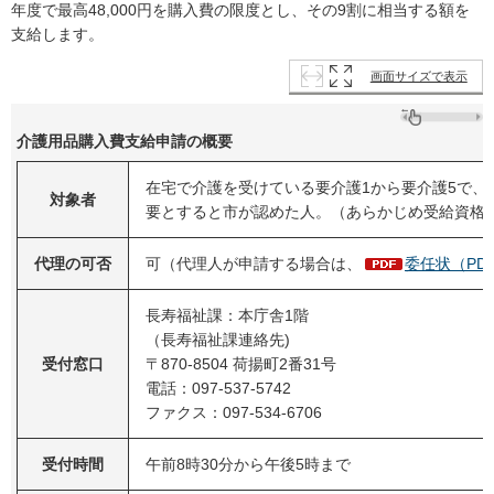
年度で最高48,000円を購入費の限度とし、その9割に相当する額を
支給します。
画面サイズで表示
介護用品購入費支給申請の概要
在宅で介護を受けている要介護1から要介護5で、
対象者
要とすると市が認めた人。（あらかじめ受給資格
代理の可否
可（代理人が申請する場合は、
委任状（PDF
長寿福祉課：本庁舎1階
（長寿福祉課連絡先)
受付窓口
〒870-8504 荷揚町2番31号
電話：097-537-5742
ファクス：097-534-6706
受付時間
午前8時30分から午後5時まで