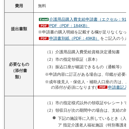
費用
無料
介護用品購入費支給申請書（エクセル：91K
PDF（PDF：184KB）
提出書類
※申請書の購入明細を記載する欄が足りなくなっ
申請書別紙（PDF：49KB）
をご記入のうえ
（1）介護用品購入費受給資格決定通知書
（2）市の指定領収証（原本）
必要なもの
（3）振込口座が確認できるもの（通帳等）
（添付書
※申請内容に訂正がある場合は、印鑑が必要
類）
※成年後見人・保佐人・補助人口座の方は、
の添付が必須になります(
申請書記入例
（1）市の指定様式以外の領収証やレシートで
（2）領収日が次の期間中の場合は、支給の対
下記の施設等に入所しているとき（入
ア 指定介護老人福祉施設（特別養護老