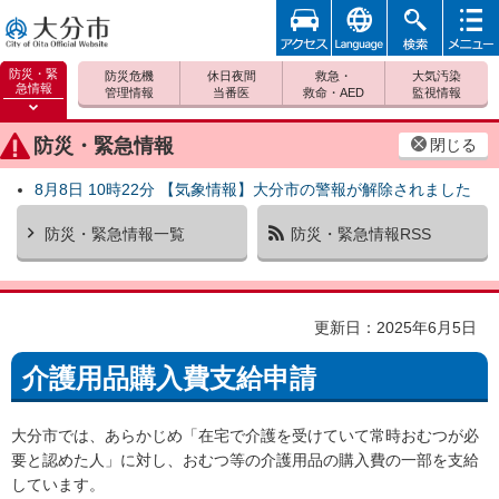
アクセ
foreign
検索
メニュ
大分市
ス
ー
防災・緊
防災危機
休日夜間
救急・
大気汚染
急情報
管理情報
当番医
救命・AED
監視情報
防災緊
急情報
防災・緊急情報
閉じる
を開く
8月8日 10時22分 【気象情報】大分市の警報が解除されました
防災・緊急情報一覧
防災・緊急情報RSS
更新日：2025年6月5日
介護用品購入費支給申請
大分市では、あらかじめ「在宅で介護を受けていて常時おむつが必
要と認めた人」に対し、おむつ等の介護用品の購入費の一部を支給
しています。