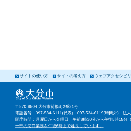
サイトの使い方
サイトの考え方
ウェブアクセシビ
〒870-8504 大分市荷揚町2番31号
電話番号 097-534-6111(代表) 097-534-6119(時間外) 法人
開庁時間：月曜日から金曜日 午前8時30分から午後5時15分（
一部の窓口業務を午後6時まで延長しています。