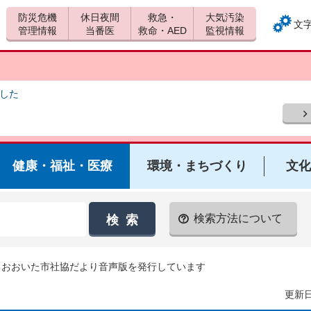
防災危機
休日夜間
救急・
大気汚染
文
管理情報
当番医
救命・AED
監視情報
ました
健康・福祉・医療
環境・まちづくり
文化
検索方法について
 おおいた市社協だより音声版を発行しています
更新日