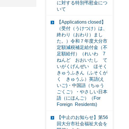
に対する特別弔慰金につ
いて
【Applications closed】
（受付（うけつけ）は、
終わり（おわり）まし
た。）令和７年度大分市
定額減税補足給付金（不
足額給付）（れいわ 7
ねんど おおいたし て
いがくげんぜい ほそく
きゅうふきん（ふそくが
く きゅうふ）英語(え
いご)・中国語（ちゅう
ごくご）・やさしい日本
語（にほんご）（For
Foreign Residents)
【中止のお知らせ】第56
回大分市社会福祉大会を