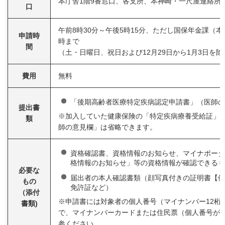
本庁舎1階9番窓口、各支所、本神崎・一尺屋連絡所
口
午前8時30分～午後5時15分、ただし国保年金課（本
申請時
時まで
間
（土・日曜日、祝日および12月29日から1月3日を除
費用
無料
「後期高齢者医療特定疾病認定申請書」（医師の
提出書
※加入していた健康保険の「特定疾病療養受給証」
類
師の意見欄」は省略できます。
資格確認書、資格情報のお知らせ、マイナポータ
格情報のお知らせ」等の資格情報が確認できるも
必要な
届出者の本人確認書類（顔写真付きの証明書【例
もの
免許証など）
（添付
※申請書には対象者の個人番号（マイナンバー12桁
書類)
で、マイナンバーカードまたは住民票（個人番号が
参ください。