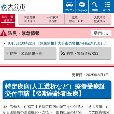
アクセ
foreign
検索
メニュ
大分市
ス
ー
防災・緊
防災危機
休日夜間
救急・
大気汚染
急情報
管理情報
当番医
救命・AED
監視情報
防災緊
急情報
防災・緊急情報
閉じる
を開く
8月8日 10時22分 【気象情報】大分市の警報が解除されました
防災・緊急情報一覧
防災・緊急情報RSS
更新日：2025年8月1日
特定疾病(人工透析など）療養受療証
交付申請【後期高齢者医療】
厚生労働大臣が指定する特定疾病の認定を受けると、その疾病にか
かる医療費の医療機関へ支払う一部負担金の額が、一つの医療機関