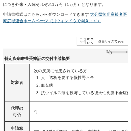
につき外来・入院それぞれ1万円（1カ月）となります。
申請書様式はこちらからダウンロードできます
大分県後期高齢者医
療広域連合ホームページ（別ウィンドウで開きます）
画面サイズで表示
特定疾病療養受療証の交付申請概要
次の疾病に罹患されている方
人工透析を要する慢性腎不全
対象者
血友病
抗ウイルス剤を投与している後天性免疫不全症候
代理の
可
可否
申請窓