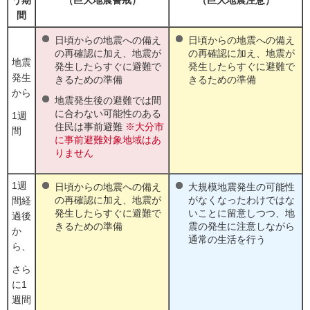
う期
（巨大地震警戒）
（巨大地震注意）
間
日頃からの地震への備え
日頃からの地震への備え
の再確認に加え、地震が
の再確認に加え、地震が
地震
発生したらすぐに避難で
発生したらすぐに避難で
発生
きるための準備
きるための準備
から
地震発生後の避難では間
に合わない可能性のある
1週
住民は事前避難
※大分市
間
に事前避難対象地域はあ
りません
1週
日頃からの地震への備え
大規模地震発生の可能性
の再確認に加え、地震が
がなくなったわけではな
間経
発生したらすぐに避難で
いことに留意しつつ、地
過後
きるための準備
震の発生に注意しながら
か
通常の生活を行う
ら、
さら
に1
週間