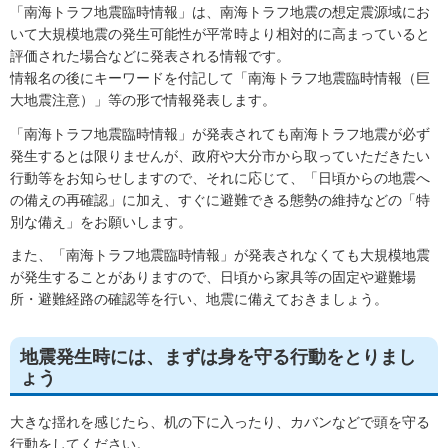
「南海トラフ地震臨時情報」は、南海トラフ地震の想定震源域にお
いて大規模地震の発生可能性が平常時より相対的に高まっていると
評価された場合などに発表される情報です。
情報名の後にキーワードを付記して「南海トラフ地震臨時情報（巨
大地震注意）」等の形で情報発表します。
「南海トラフ地震臨時情報」が発表されても南海トラフ地震が必ず
発生するとは限りませんが、政府や大分市から取っていただきたい
行動等をお知らせしますので、それに応じて、「日頃からの地震へ
の備えの再確認」に加え、すぐに避難できる態勢の維持などの「特
別な備え」をお願いします。
また、「南海トラフ地震臨時情報」が発表されなくても大規模地震
が発生することがありますので、日頃から家具等の固定や避難場
所・避難経路の確認等を行い、地震に備えておきましょう。
地震発生時には、まずは身を守る行動をとりまし
ょう
大きな揺れを感じたら、机の下に入ったり、カバンなどで頭を守る
行動をしてください。