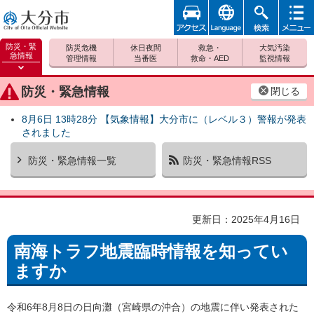
アクセ
foreign
検索
メニュ
大分市
ス
ー
防災・緊
防災危機
休日夜間
救急・
大気汚染
急情報
管理情報
当番医
救命・AED
監視情報
防災緊
急情報
防災・緊急情報
閉じる
を開く
8月6日 13時28分 【気象情報】大分市に（レベル３）警報が発表
されました
防災・緊急情報一覧
防災・緊急情報RSS
更新日：2025年4月16日
南海トラフ地震臨時情報を知ってい
ますか
令和6年8月8日の日向灘（宮崎県の沖合）の地震に伴い発表された