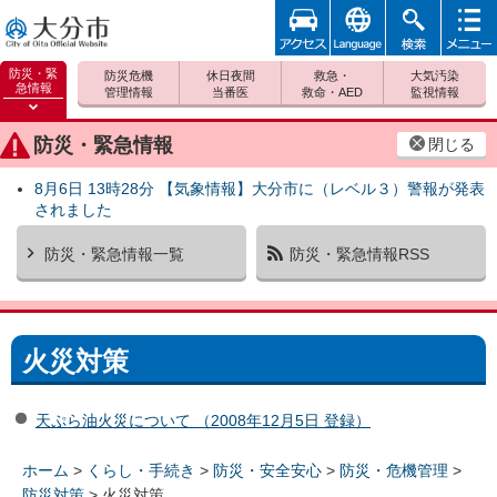
アクセ
foreign
検索
メニュ
大分市
ス
ー
防災・緊
防災危機
休日夜間
救急・
大気汚染
急情報
管理情報
当番医
救命・AED
監視情報
防災緊
急情報
防災・緊急情報
閉じる
を開く
8月6日 13時28分 【気象情報】大分市に（レベル３）警報が発表
されました
防災・緊急情報一覧
防災・緊急情報RSS
火災対策
天ぷら油火災について （2008年12月5日 登録）
ホーム
>
くらし・手続き
>
防災・安全安心
>
防災・危機管理
>
防災対策
> 火災対策