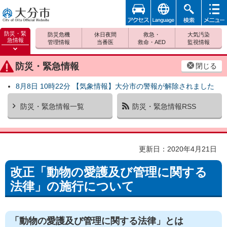
アクセ
foreign
検索
メニュ
大分市
ス
ー
防災・緊
防災危機
休日夜間
救急・
大気汚染
急情報
管理情報
当番医
救命・AED
監視情報
防災緊
急情報
防災・緊急情報
閉じる
を開く
8月8日 10時22分 【気象情報】大分市の警報が解除されました
防災・緊急情報一覧
防災・緊急情報RSS
更新日：2020年4月21日
改正「動物の愛護及び管理に関する
法律」の施行について
「動物の愛護及び管理に関する法律」とは