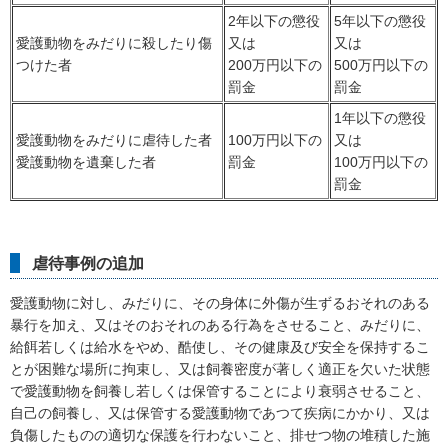
2年以下の懲役
5年以下の懲役
愛護動物をみだりに殺したり傷
又は
又は
つけた者
200万円以下の
500万円以下の
罰金
罰金
1年以下の懲役
愛護動物をみだりに虐待した者
100万円以下の
又は
愛護動物を遺棄した者
罰金
100万円以下の
罰金
虐待事例の追加
愛護動物に対し、みだりに、その身体に外傷が生ずるおそれのある
暴行を加え、又はそのおそれのある行為をさせること、みだりに、
給餌若しくは給水をやめ、酷使し、その健康及び安全を保持するこ
とが困難な場所に拘束し、又は飼養密度が著しく適正を欠いた状態
で愛護動物を飼養し若しくは保管することにより衰弱させること、
自己の飼養し、又は保管する愛護動物であつて疾病にかかり、又は
負傷したものの適切な保護を行わないこと、排せつ物の堆積した施