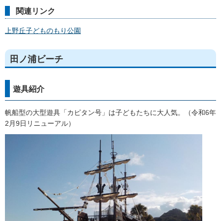
関連リンク
上野丘子どものもり公園
田ノ浦ビーチ
遊具紹介
帆船型の大型遊具「カピタン号」は子どもたちに大人気。（令和6年
2月9日リニューアル）