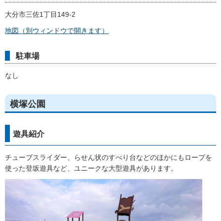
大分市三佐1丁目149-2
地図（別ウィンドウで開きます）
駐車場
なし
横塚公園
遊具紹介
チューブスライダー、らせん状のすべり台などのほかにもロープを
使った登坂遊具など、ユニークな大型遊具があります。