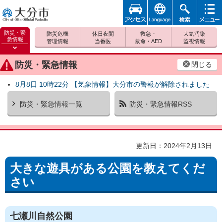
アクセ
foreign
検索
メニュ
大分市
ス
ー
防災・緊
防災危機
休日夜間
救急・
大気汚染
急情報
管理情報
当番医
救命・AED
監視情報
防災緊
急情報
防災・緊急情報
閉じる
を開く
8月8日 10時22分 【気象情報】大分市の警報が解除されました
防災・緊急情報一覧
防災・緊急情報RSS
更新日：2024年2月13日
大きな遊具がある公園を教えてくだ
さい
七瀬川自然公園