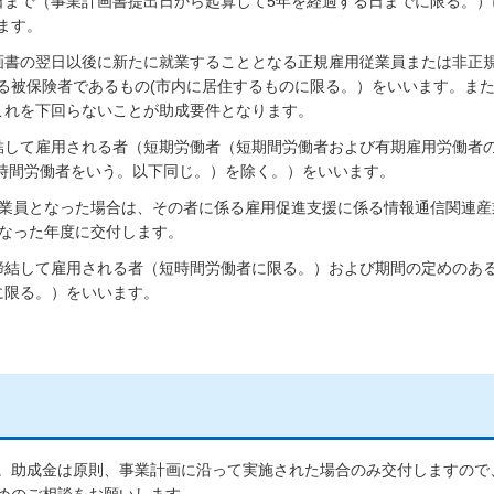
日まで（事業計画書提出日から起算して5年を経過する日までに限る。）
ます。
画書の翌日以後に新たに就業することとなる正規雇用従業員または非正
定する被保険者であるもの(市内に居住するものに限る。）をいいます。ま
これを下回らないことが助成要件となります。
結して雇用される者（短期労働者（短期間労働者および有期雇用労働者
短時間労働者をいう。以下同じ。）を除く。）をいいます。
従業員となった場合は、その者に係る雇用促進支援に係る情報通信関連産
となった年度に交付します。
締結して雇用される者（短時間労働者に限る。）および期間の定めのあ
に限る。）をいいます。
。助成金は原則、事業計画に沿って実施された場合のみ交付しますので