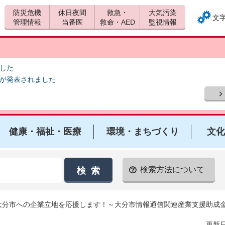
防災危機
休日夜間
救急・
大気汚染
文
管理情報
当番医
救命・AED
監視情報
ました
報が発表されました
健康・福祉・医療
環境・まちづくり
文化
検索方法について
 大分市への企業立地を応援します！～大分市情報通信関連産業支援助成
更新日