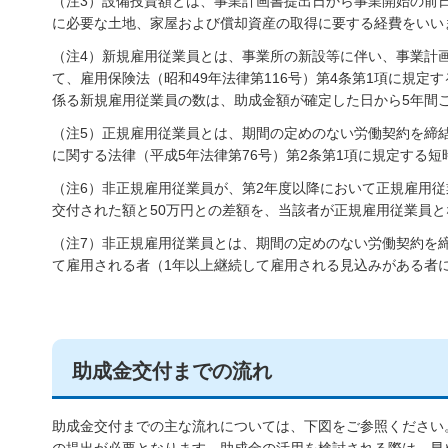
（注3）設備投資額とは、事業計画書提出日から事業開始の前
に必要な土地、家屋および償却資産の取得に要する経費をいい
（注4）新規雇用従業員とは、事業所の新設等に伴い、事業計
て、雇用保険法（昭和49年法律第116号）第4条第1項に規
係る新規雇用従業員の数は、助成金額が確定した日から5年間
（注5）正規雇用従業員とは、期間の定めのない労働契約を締
に関する法律（平成5年法律第76号）第2条第1項に規定する
（注6）非正規雇用従業員が、第2年度以降において正規雇用
交付された額と50万円との差額を、当該者が正規雇用従業員
（注7）非正規雇用従業員とは、期間の定めのない労働契約を
て雇用される者（1年以上継続して雇用される見込みがある者
助成金交付までの流れ
助成金交付までの主な流れについては、下図をご参照ください