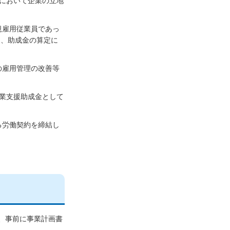
において企業の立地
規雇用従業員であっ
た、助成金の算定に
の雇用管理の改善等
業支援助成金として
る労働契約を締結し
、事前に事業計画書