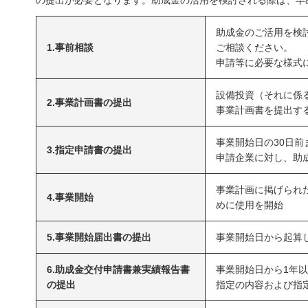
の提出が必要となります。助成金の活用を検討される際は、早
助成金のご活用を検討
1.事前相談
ご相談ください。
申請等に必要な様式
設備投資（それに係
2.事業計画書の提出
事業計画書を提出す
事業開始日の30日前
3.指定申請書の提出
申請企業に対し、助
事業計画に掲げられ
4.事業開始
めに使用を開始
5.事業開始届出書の提出
事業開始日から起算し
6.助成金交付申請書兼実績報告書
事業開始日から1年
の提出
指定の内容および指