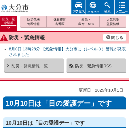
アクセ
foreign
検索
メニュ
大分市
ス
ー
防災・緊
防災危機
休日夜間
救急・
大気汚染
急情報
管理情報
当番医
救命・AED
監視情報
防災緊
急情報
防災・緊急情報
閉じる
を開く
8月6日 13時28分 【気象情報】大分市に（レベル３）警報が発表
されました
防災・緊急情報一覧
防災・緊急情報RSS
更新日：2025年10月1日
10月10日は「目の愛護デー」です
10月10日は「目の愛護デー」です