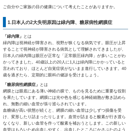
ご自分やご家族の目の健康について考えたことがありますか。
1.日本人の2大失明原因は緑内障、糖尿病性網膜症
「緑内障」
とは
緑内障は視神経が障害され、視野が狭くなる病気です。眼圧が上昇
することで視神経が障害される病気として理解されてきましたが、
日本人の緑内障は眼圧が正常な「正常眼圧緑内障」が多いことがわ
かってきました。40歳以上の20人に1人は緑内障にかかっていると
言われており、ほとんど自覚症状がないまま進行していきます。40
歳を過ぎたら、定期的に眼科の健診を受けましょう。
「糖尿病性網膜症」
とは
網膜とは眼底にある薄い神経の膜で、ものを見るために重要な役割
を果たしています。網膜には光や色を感じる神経細胞が敷き詰めら
れ、無数の細い血管が張り巡らされています。
血糖値が高い状態が続くと、網膜の細い血管は少しずつ損傷を受
け、変形したり詰まったりします。血管が詰まると酸素が行き渡ら
なくなり、新しい血管を作って酸素を補おうとします。この新しい
血管はもろいため出血しやすく、出血したところにかさぶたのよう