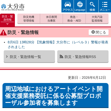
アクセ
foreign
検索
メニュ
大分市
ス
ー
防災・緊
防災危機
休日夜間
救急・
大気汚染
急情報
管理情報
当番医
救命・AED
監視情報
防災緊
急情報
防災・緊急情報
閉じる
を開く
8月6日 13時28分 【気象情報】大分市に（レベル３）警報が発表
されました
防災・緊急情報一覧
防災・緊急情報RSS
更新日：2026年6月12日
周辺地域におけるアートイベント開
催支援業務委託に係る公募型プロポ
ーザル参加者を募集します