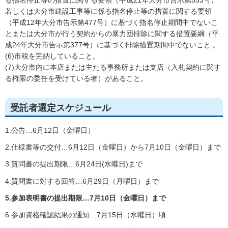
る指名停止等の措置に関する要領（平成21年大分市告示第553号）
若しくは大分市建設工事等に係る指名停止等の措置に関する要領
（平成12年大分市告示第477号）に基づく指名停止期間中でないこ
とまたは大分市が行う契約からの暴力団排除に関する措置要綱（平
成24年大分市告示第377号）に基づく排除措置期間中でないこと 。
(6)市税を完納していること。
(7)大分市内に本店または主たる事務所または支店（入札契約に関す
る権限の委任を受けている者）があること。
受託者選定スケジュール
1.公告…6月12日（金曜日）
2.仕様書等の交付…6月12日（金曜日）から7月10日（金曜日）まで
3.質問書の提出期限…6月24日(水曜日)まで
4.質問書に対する回答…6月29日（月曜日）まで
5.参加表明書の提出期限…7月10日（金曜日）まで
6.参加資格確認結果の通知…7月15日（水曜日）頃