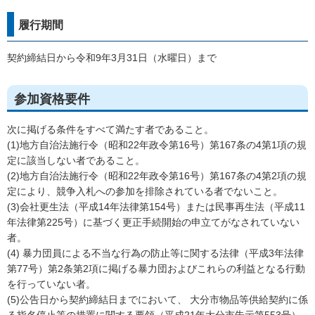
履行期間
契約締結日から令和9年3月31日（水曜日）まで
参加資格要件
次に掲げる条件をすべて満たす者であること。
(1)地方自治法施行令（昭和22年政令第16号）第167条の4第1項の規
定に該当しない者であること。
(2)地方自治法施行令（昭和22年政令第16号）第167条の4第2項の規
定により、競争入札への参加を排除されている者でないこと。
(3)会社更生法（平成14年法律第154号）または民事再生法（平成11
年法律第225号）に基づく更正手続開始の申立てがなされていない
者。
(4) 暴力団員による不当な行為の防止等に関する法律（平成3年法律
第77号）第2条第2項に掲げる暴力団およびこれらの利益となる行動
を行っていない者。
(5)公告日から契約締結日までにおいて、 大分市物品等供給契約に係