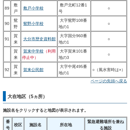
敷
敷戸北町12番1
89
敷戸小学校
○
戸
号
鴛
大字鴛野108番
90
鴛野小学校
○
野
地の1
賀
大字国分960番
91
大分市歴史資料館
○
来
地の1
賀
賀来中学校
（利用
大字賀来101番
○
来
停止中）
地の3
賀
大字中尾495番
92
賀来公民館
○（風水害時は×）
来
地の1
ページの先頭へ戻る
大在地区（5ヵ所）
施設名をクリックすると地図が表示されます。
番
緊急避難場所を兼ね
校区
施設名
所在地
号
る施設