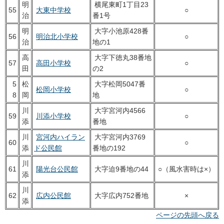
明
横尾東町1丁目23
55
大東中学校
○
治
番1号
明
大字小池原428番
56
明治北小学校
○
治
地の1
高
大字下徳丸38番地
57
高田小学校
○
田
の2
5
松
大字松岡5047番
松岡小学校
○
8
岡
地
川
大字宮河内4566
59
川添小学校
○
添
番地
川
宮河内ハイラン
大字宮河内3769
60
○
添
ド公民館
番地の192
川
61
陽光台公民館
大字迫9番地の44
○（風水害時は×）
添
川
62
広内公民館
大字広内752番地
×
添
ページの先頭へ戻る