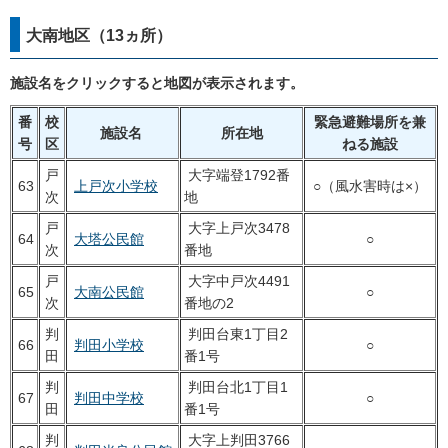
大南地区（13ヵ所）
施設名をクリックすると地図が表示されます。
番
校
緊急避難場所を兼
施設名
所在地
号
区
ねる施設
戸
大字端登1792番
63
上戸次小学校
○（風水害時は×）
次
地
戸
大字上戸次3478
64
大塔公民館
○
次
番地
戸
大字中戸次4491
65
大南公民館
○
次
番地の2
判
判田台東1丁目2
66
判田小学校
○
田
番1号
判
判田台北1丁目1
67
判田中学校
○
田
番1号
判
大字上判田3766