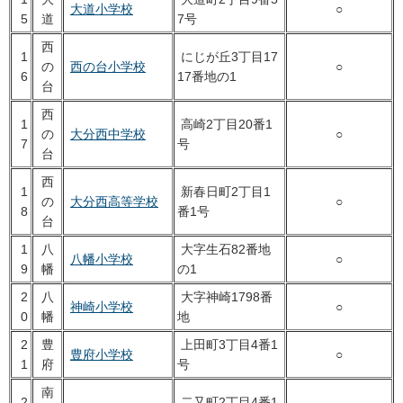
大道小学校
○
5
道
7号
西
1
にじが丘3丁目17
の
西の台小学校
○
6
17番地の1
台
西
1
高崎2丁目20番1
の
大分西中学校
○
7
号
台
西
1
新春日町2丁目1
の
大分西高等学校
○
8
番1号
台
1
八
大字生石82番地
八幡小学校
○
9
幡
の1
2
八
大字神崎1798番
神崎小学校
○
0
幡
地
2
豊
上田町3丁目4番1
豊府小学校
○
1
府
号
南
2
二又町2丁目4番1