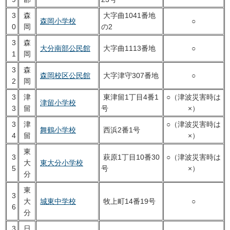
3
森
大字曲1041番地
森岡小学校
○
0
岡
の2
3
森
大分南部公民館
大字曲1113番地
○
1
岡
3
森
森岡校区公民館
大字津守307番地
○
2
岡
3
津
東津留1丁目4番1
○（津波災害時は
津留小学校
3
留
号
×）
3
津
○（津波災害時は
舞鶴小学校
西浜2番1号
4
留
×）
東
3
萩原1丁目10番30
○（津波災害時は
大
東大分小学校
5
号
×）
分
東
3
大
城東中学校
牧上町14番19号
○
6
分
3
日