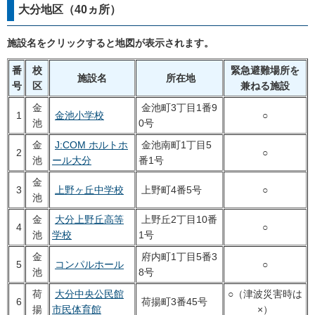
大分地区（40ヵ所）
施設名をクリックすると地図が表示されます。
番
校
緊急避難場所を
施設名
所在地
号
区
兼ねる施設
金
金池町3丁目1番9
1
金池小学校
○
池
0号
金
J:COM ホルトホ
金池南町1丁目5
2
○
池
ール大分
番1号
金
3
上野ヶ丘中学校
上野町4番5号
○
池
金
大分上野丘高等
上野丘2丁目10番
4
○
池
学校
1号
金
府内町1丁目5番3
5
コンパルホール
○
池
8号
荷
大分中央公民館
○（津波災害時は
6
荷揚町3番45号
揚
市民体育館
×）