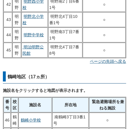
明
明野西小学
明野南2丁目6番
42
○
野
校
1号
明
明野北小学
明野北4丁目10
43
○
野
校
番1号
明
明野南3丁目7番
44
明野中学校
○
野
1号
明
明治明野公
明野北4丁目7番
45
○
野
民館
8号
ページの先頭へ戻る
鶴崎地区（17ヵ所）
施設名をクリックすると地図が表示されます。
番
校
緊急避難場所を兼
施設名
所在地
号
区
ねる施設
鶴
南鶴崎3丁目3番1
46
鶴崎小学校
○
崎
号