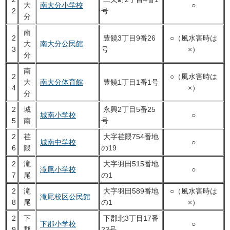
大
南大分小学校
○
2
号
分
南
2
豊饒3丁目9番26
○（風水害時は
大
南大分公民館
3
号
×）
分
南
2
○（風水害時は
大
南大分体育館
豊饒1丁目1番1号
4
×）
分
2
城
永興2丁目5番25
城南小学校
○
5
南
号
2
荏
大字荏隈754番地
城南中学校
○
6
隈
の19
2
滝
大字羽田515番地
滝尾小学校
○
7
尾
の1
2
滝
大字羽田589番地
○（風水害時は
滝尾校区公民館
8
尾
の1
×）
2
下
下郡北3丁目17番
下郡小学校
○
9
郡
23号