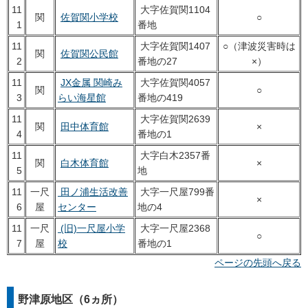
11
大字佐賀関1104
関
佐賀関小学校
○
1
番地
11
大字佐賀関1407
○（津波災害時は
関
佐賀関公民館
2
番地の27
×）
11
JX金属 関崎み
大字佐賀関4057
関
○
3
らい海星館
番地の419
11
大字佐賀関2639
関
田中体育館
×
4
番地の1
11
大字白木2357番
関
白木体育館
×
5
地
11
一尺
田ノ浦生活改善
大字一尺屋799番
×
6
屋
センター
地の4
11
一尺
(旧)一尺屋小学
大字一尺屋2368
○
7
屋
校
番地の1
ページの先頭へ戻る
野津原地区（6ヵ所）