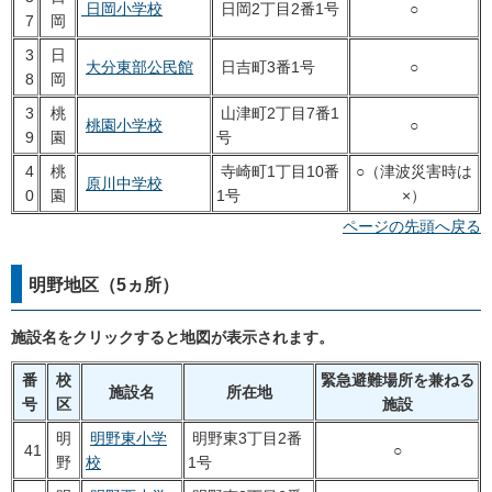
日岡小学校
日岡2丁目2番1号
○
7
岡
3
日
大分東部公民館
日吉町3番1号
○
8
岡
3
桃
山津町2丁目7番1
桃園小学校
○
9
園
号
4
桃
寺崎町1丁目10番
○
（津波災害時は
原川中学校
0
園
1号
×）
ページの先頭へ戻る
明野地区（5ヵ所）
施設名をクリックすると地図が表示されます。
番
校
緊急避難場所を兼ねる
施設名
所在地
号
区
施設
明
明野東小学
明野東3丁目2番
41
○
野
校
1号