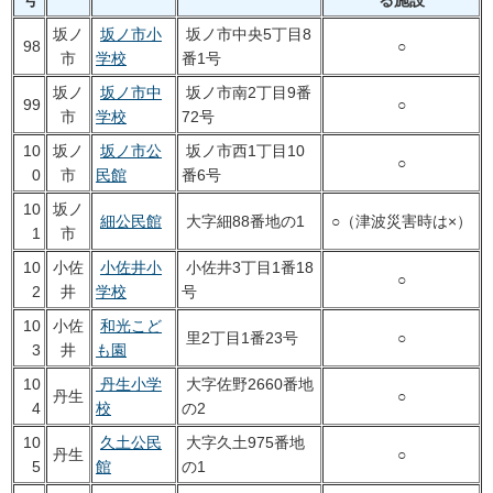
号
る施設
坂ノ
坂ノ市小
坂ノ市中央5丁目8
98
○
市
学校
番1号
坂ノ
坂ノ市中
坂ノ市南2丁目9番
99
○
市
学校
72号
10
坂ノ
坂ノ市公
坂ノ市西1丁目10
○
0
市
民館
番6号
10
坂ノ
細公民館
大字細88番地の1
○（津波災害時は×）
1
市
10
小佐
小佐井小
小佐井3丁目1番18
○
2
井
学校
号
10
小佐
和光こど
里2丁目1番23号
○
3
井
も園
10
丹生小学
大字佐野2660番地
丹生
○
4
校
の2
10
久土公民
大字久土975番地
丹生
○
5
館
の1