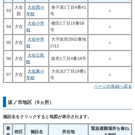
大在
大在西小
角子原1丁目4番41
93
○
西
学校
号
大在小学
横田1丁目15番58
94
大在
○
校
号
大在中学
大字政所2602番地
95
大在
○
校
の12
大在公民
96
大在
政所1丁目4番18号
○
館
大在東小
大在浜2丁目18番1
97
大在
○
学校
号
ページの先頭へ戻る
坂ノ市地区（9ヵ所）
施設名をクリックすると地図が表示されます。
番
緊急避難場所を兼ね
校区
施設名
所在地