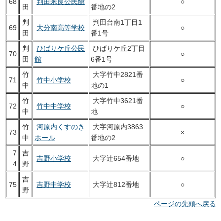
68
判田米良公民館
○
田
番地の2
判
判田台南1丁目1
69
大分南高等学校
○
田
番1号
判
ひばりケ丘公民
ひばりケ丘2丁目
70
○
田
館
6番1号
竹
大字竹中2821番
71
竹中小学校
○
中
地の1
竹
大字竹中3621番
72
竹中中学校
○
中
地
竹
河原内くすのき
大字河原内3863
73
×
中
ホール
番地の2
7
吉
吉野小学校
大字辻654番地
○
4
野
吉
75
吉野中学校
大字辻812番地
○
野
ページの先頭へ戻る