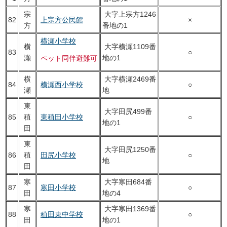
宗
大字上宗方1246
82
上宗方公民館
×
方
番地の1
横瀬小学校
横
大字横瀬1109番
83
○
瀬
地の1
ペット同伴避難可
横
大字横瀬2469番
84
横瀬西小学校
○
瀬
地
東
大字田尻499番
85
稙
東稙田小学校
○
地の1
田
東
大字田尻1250番
86
稙
田尻小学校
○
地
田
寒
大字寒田684番
87
寒田小学校
○
田
地の4
寒
大字寒田1369番
88
稙田東中学校
○
田
地の1