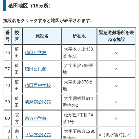
稙田地区（18ヵ所）
施設名をクリックすると地図が表示されます。
番
校
緊急避難場所を兼
施設名
所在地
号
区
ねる施設
稙
大字木ノ上433
76
稙田小学校
○
田
番地の1
稙
大字玉沢789番
77
稙田公民館
○
田
地
稙
大字田原378番
78
稙田西中学校
○
田
地
稙
大字廻栖野614
79
胡麻鶴公民館
×
田
番地の2
宗
松が丘1丁目24
80
宗方小学校
○
方
番1号
8
宗
大字下宗方1295
下宗方公民館
○（風水害時は×）
1
方
番地の1