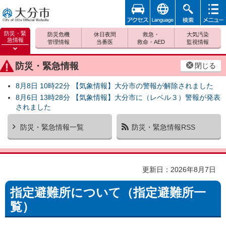
アクセ
foreign
検索
メニュ
大分市
ス
ー
防災・緊
防災危機
休日夜間
救急・
大気汚染
急情報
管理情報
当番医
救命・AED
監視情報
防災緊
急情報
防災・緊急情報
閉じる
を開く
8月8日 10時22分 【気象情報】大分市の警報が解除されました
8月6日 13時28分 【気象情報】大分市に（レベル３）警報が発表
されました
防災・緊急情報一覧
防災・緊急情報RSS
更新日：2026年8月7日
指定避難所について（指定避難所一
覧）