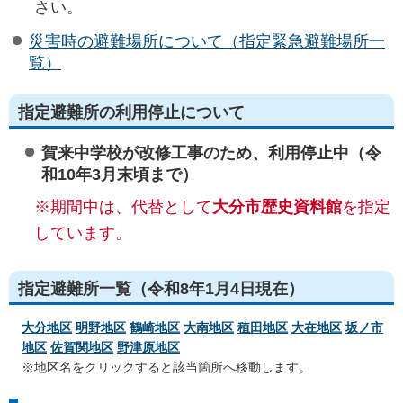
さい。
災害時の避難場所について（指定緊急避難場所一
覧）
指定避難所の利用停止について
賀来中学校が改修工事のため、利用停止中（令
和10年3月末頃まで）
※期間中は、代替として
大分市歴史資料館
を指定
しています。
指定避難所一覧（令和8年1月4日現在）
大分地区
明野地区
鶴崎地区
大南地区
稙田地区
大在地区
坂ノ市
地区
佐賀関地区
野津原地区
※地区名をクリックすると該当箇所へ移動します。