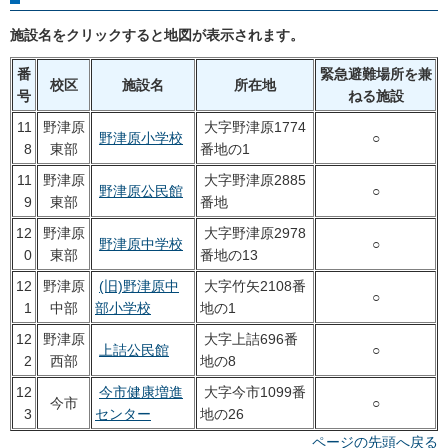
施設名をクリックすると地図が表示されます。
番
緊急避難場所を兼
校区
施設名
所在地
号
ねる施設
11
野津原
大字野津原1774
野津原小学校
○
8
東部
番地の1
11
野津原
大字野津原2885
野津原公民館
○
9
東部
番地
12
野津原
大字野津原2978
野津原中学校
○
0
東部
番地の13
12
野津原
(旧)野津原中
大字竹矢2108番
○
1
中部
部小学校
地の1
12
野津原
大字上詰696番
上詰公民館
○
2
西部
地の8
12
今市健康増進
大字今市1099番
今市
○
3
センター
地の26
ページの先頭へ戻る