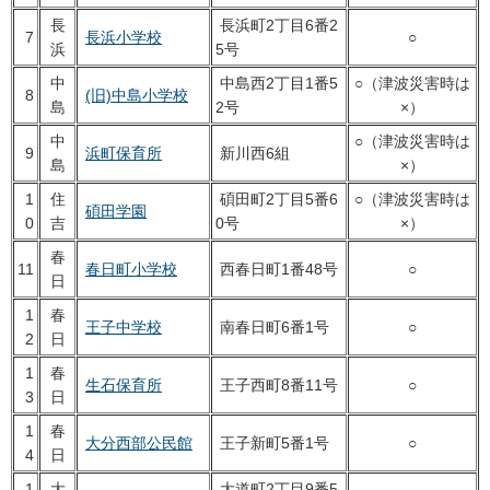
長
長浜町2丁目6番2
7
長浜小学校
○
浜
5号
中
中島西2丁目1番5
○（津波災害時は
8
(旧)中島小学校
島
2号
×）
中
○（津波災害時は
9
浜町保育所
新川西6組
島
×）
1
住
碩田町2丁目5番6
○（津波災害時は
碩田学園
0
吉
0号
×）
春
11
春日町小学校
西春日町1番48号
○
日
1
春
王子中学校
南春日町6番1号
○
2
日
1
春
生石保育所
王子西町8番11号
○
3
日
1
春
大分西部公民館
王子新町5番1号
○
4
日
1
大
大道町2丁目9番5