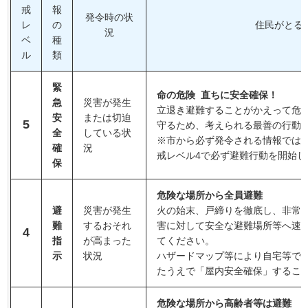
戒
報
発令時の状
レ
の
住民がとる
況
ベ
種
ル
類
緊
命の危険 直ちに安全確保！
急
災害が発生
立退き避難することがかえって危
安
または切迫
5
守るため、考えられる最善の行動
全
している状
※市から必ず発令される情報では
確
況
戒レベル4で必ず避難行動を開始し
保
危険な場所から全員避難
避
災害が発生
火の始末、戸締りを徹底し、非常
難
するおそれ
害に対して安全な避難場所等へ速
4
指
が高まった
てください。
示
状況
ハザードマップ等により自宅等で
たうえで「屋内安全確保」するこ
危険な場所から高齢者等は避難