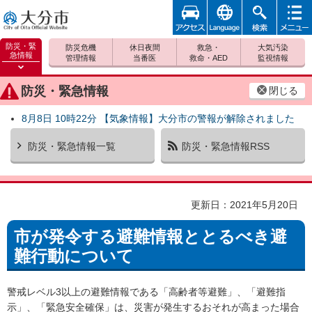
アクセ
foreign
検索
メニュ
大分市
ス
ー
防災・緊
防災危機
休日夜間
救急・
大気汚染
急情報
管理情報
当番医
救命・AED
監視情報
防災緊
急情報
防災・緊急情報
閉じる
を開く
8月8日 10時22分 【気象情報】大分市の警報が解除されました
防災・緊急情報一覧
防災・緊急情報RSS
更新日：2021年5月20日
市が発令する避難情報ととるべき避
難行動について
警戒レベル3以上の避難情報である「高齢者等避難」、「避難指
示」、「緊急安全確保」は、災害が発生するおそれが高まった場合