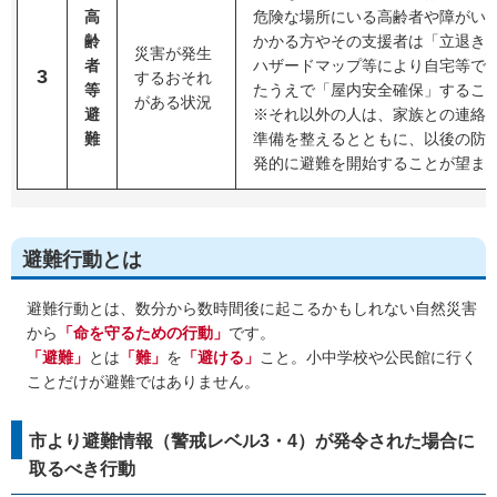
高
危険な場所にいる高齢者や障がい
齢
かかる方やその支援者は「立退き
災害が発生
者
ハザードマップ等により自宅等で
3
するおそれ
等
たうえで「屋内安全確保」するこ
がある状況
避
※それ以外の人は、家族との連絡
難
準備を整えるとともに、以後の防
発的に避難を開始することが望ま
避難行動とは
避難行動とは、数分から数時間後に起こるかもしれない自然災害
から
「命を守るための行動」
です。
「避難」
とは
「難」
を
「避ける」
こと。小中学校や公民館に行く
ことだけが避難ではありません。
市より避難情報（警戒レベル3・4）が発令された場合に
取るべき行動