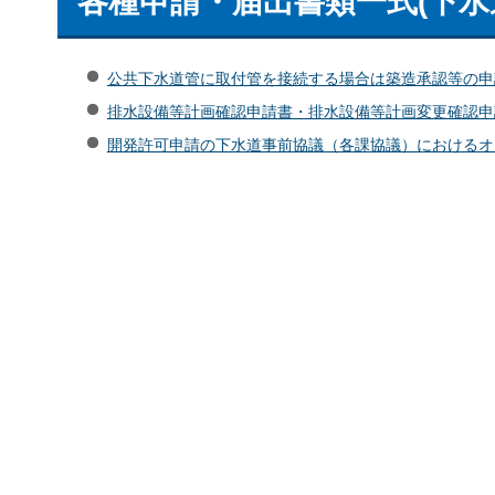
各種申請・届出書類一式(下水
公共下水道管に取付管を接続する場合は築造承認等の申請が
排水設備等計画確認申請書・排水設備等計画変更確認申請
開発許可申請の下水道事前協議（各課協議）におけるオンラ