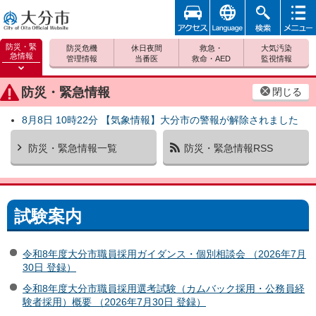
アクセ
foreign
検索
メニュ
大分市
ス
ー
防災・緊
防災危機
休日夜間
救急・
大気汚染
急情報
管理情報
当番医
救命・AED
監視情報
防災緊
急情報
防災・緊急情報
閉じる
を開く
8月8日 10時22分 【気象情報】大分市の警報が解除されました
防災・緊急情報一覧
防災・緊急情報RSS
試験案内
令和8年度大分市職員採用ガイダンス・個別相談会 （2026年7月
30日 登録）
令和8年度大分市職員採用選考試験（カムバック採用・公務員経
験者採用）概要 （2026年7月30日 登録）