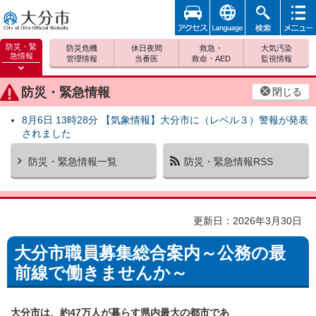
アクセ
foreign
検索
メニュ
大分市
ス
ー
防災・緊
防災危機
休日夜間
救急・
大気汚染
急情報
管理情報
当番医
救命・AED
監視情報
防災緊
急情報
防災・緊急情報
閉じる
を開く
8月6日 13時28分 【気象情報】大分市に（レベル３）警報が発表
されました
防災・緊急情報一覧
防災・緊急情報RSS
更新日：2026年3月30日
大分市職員募集総合案内～公務の最
前線で働きませんか～
大分市は、約47万人が暮らす県内最大の都市であ