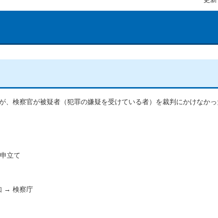
員が、検察官が被疑者（犯罪の嫌疑を受けている者）を裁判にかけなかっ
の申立て
 → 検察庁