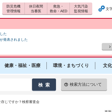
防災危機
休日夜間
救急・
大気汚染
文
管理情報
当番医
救命・AED
監視情報
ました
報が発表されました
健康・福祉・医療
環境・まちづくり
文化
検索方法について
 ご存じですか？検察審査会
更新