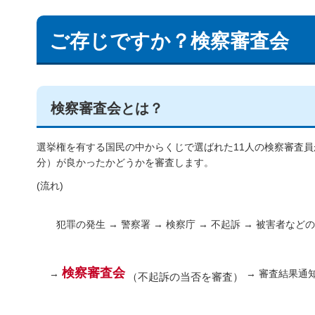
ご存じですか？検察審査会
検察審査会とは？
選挙権を有する国民の中からくじで選ばれた11人の検察審査
分）が良かったかどうかを審査します。
(流れ)
犯罪の発生 → 警察署 → 検察庁 → 不起訴 → 被害者など
検察審査会
→
→ 審査結果通知
（不起訴の当否を審査）