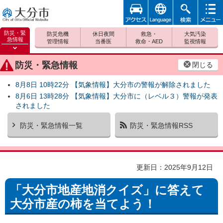
アクセ
foreign
検索
メニュ
大分市
ス
ー
防災・緊
防災危機
休日夜間
救急・
大気汚染
急情報
管理情報
当番医
救命・AED
監視情報
防災緊
急情報
防災・緊急情報
閉じる
を開く
8月8日 10時22分 【気象情報】大分市の警報が解除されました
8月6日 13時28分 【気象情報】大分市に（レベル３）警報が発表
されました
防災・緊急情報一覧
防災・緊急情報RSS
更新日：2025年9月12日
「大分市地産地消クイズ」に答えて
大分市産の柿を当てよう！