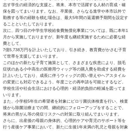
志す学生の経済的な支援と、将来、本市で活躍する人材の育成・確
保を図ってまいります。なお、卒業後、さらなる進学や本市以外で
勤務する等の経験を積む場合は、最大5年間の返還猶予期間を設定す
ることといたしております。
次に、四つ目の中学生学校給食費無償化事業については、既に本年1
月から実施しておりますが、新年度も継続実施するために必要な経
費として、
7億5,738万円を計上いたしており、引き続き、教育費がかさむ子育
て世帯を支援してまいります。
このほかの新たな子育て施策として、さまざまな疾患により、脱毛
症状のある小中高生の医療用ウィッグ等の購入費を助成する経費を
計上いたしており、成長に伴うウィッグの買い替えやヘアスタイル
の変更にも対応できるよう、年度ごとの再申請を可能とするなど、
学校生活や社会生活における心理的・経済的負担の軽減を図ってま
いります。
また、小学校5年生の希望者を対象にピロリ菌抗体検査を行い、検査
後から除菌治療までの間、継続的にフォローアップをすることで、
将来の胃がん等の発症リスクへの対策に取り組んでまいります。
さらに、出産後の母親の身体的、心理的ケアや育児のサポート等を
行う産後ケア事業において、新たに生後1年未満の乳児と母親を対象