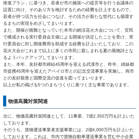
推進プラン」に基づき、若者が市の施策への提言等を行う会議体の
設置に向け、そのあり方を検討するための経費を計上するもので、
若者が持つ活力を社会につなげ、その活力が新たな世代にも循環す
るまちの実現をめざしてまいります。
また、開催が困難となっていた本市の納涼花火大会について、官民
で構成される実行委員会主催による開催が決定したことを受け、実
行委員会に対し開催費用を助成する経費を計上いたしており、この
花火大会がこれまで以上に多くの市民に親しまれる夏の風物詩とな
るようバックアップしてまいります。
また、本年、友好都市締結45周年を迎える武漢市と、昨年、姉妹都
市提携45周年を迎えたアベイロ市との記念交流事業を実施し、両市
との友好親善と国際交流の促進を図ってまいります。
以上が私の掲げる5つのまちづくりに基づく主な事業であります。
物価高騰対策関連
次に、物価高騰対策関連として、11事業、7億2,350万円を計上いた
しております。
そのうち、貨物運送事業者支援事業には、2億6,000万円を計上いた
しております。これは、市内で貨物自動車運送事業を営む中小企業