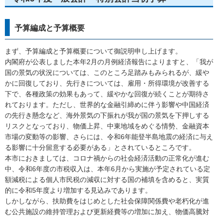
予算編成と予算概要
まず、予算編成と予算概要について御説明申し上げます。
内閣府が公表しました本年2月の月例経済報告によりますと、「我が
国の景気の状況については、このところ足踏みもみられるが、緩や
かに回復しており、先行きについては、雇用・所得環境が改善する
下で、各種政策の効果もあって、緩やかな回復が続くことが期待さ
れております。ただし、世界的な金融引締めに伴う影響や中国経済
の先行き懸念など、海外景気の下振れが我が国の景気を下押しする
リスクとなっており、物価上昇、中東地域をめぐる情勢、金融資本
市場の変動等の影響、さらには、令和6年能登半島地震の経済に与え
る影響に十分留意する必要がある」とされているところです。
本市におきましては、コロナ禍からの社会経済活動の正常化が進む
中、令和6年度の市税収入は、本年6月から実施が予定されている定
額減税による個人市民税の減収に対する国の補填を含めると、実質
的に令和5年度より増加する見込みであります。
しかしながら、扶助費をはじめとした社会保障関係費や老朽化が進
む公共施設の維持管理および更新経費等の増加に加え、物価高騰対