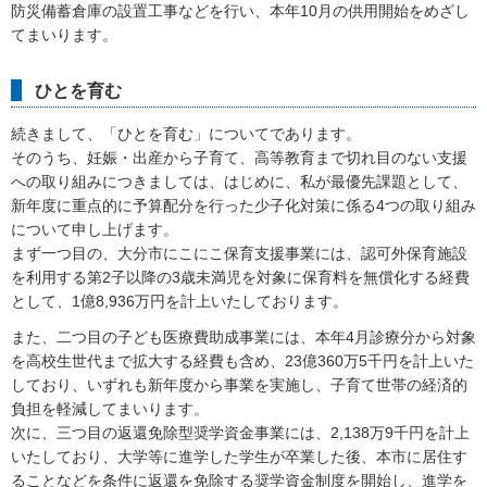
防災備蓄倉庫の設置工事などを行い、本年10月の供用開始をめざし
てまいります。
ひとを育む
続きまして、「ひとを育む」についてであります。
そのうち、妊娠・出産から子育て、高等教育まで切れ目のない支援
への取り組みにつきましては、はじめに、私が最優先課題として、
新年度に重点的に予算配分を行った少子化対策に係る4つの取り組み
について申し上げます。
まず一つ目の、大分市にこにこ保育支援事業には、認可外保育施設
を利用する第2子以降の3歳未満児を対象に保育料を無償化する経費
として、1億8,936万円を計上いたしております。
また、二つ目の子ども医療費助成事業には、本年4月診療分から対象
を高校生世代まで拡大する経費も含め、23億360万5千円を計上いた
しており、いずれも新年度から事業を実施し、子育て世帯の経済的
負担を軽減してまいります。
次に、三つ目の返還免除型奨学資金事業には、2,138万9千円を計上
いたしており、大学等に進学した学生が卒業した後、本市に居住す
ることなどを条件に返還を免除する奨学資金制度を開始し、進学を