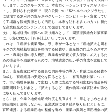
たします。このクルーズでは、本市ロケーションオフィスがサポー
トし、撮影された映画で、現在公開中の「52ヘルツのクジラたち」
に登場する別府湾の豊かさやグリーン・コンビナートへ変化してい
く工場群を観光資源として活用し、本市を訪れる多くの方々に新た
な産業観光のコンテンツとして発信してまいります。
次に、地域経済の振興への取り組みとして、園芸振興総合対策事業
に、8億4,332万6千円を計上いたしております。
これは、生産者や農業団体、県、市が一体となって産地拡大を図る
キクの大規模栽培施設を整備する経費や、生産性の向上をめざすス
マート農業技術の導入費用、農業者が新規で収入保険に加入するた
めの掛金等を助成するもので、地域農業の担い手の育成を支援して
まいります。
また、畜産農家に対する優良な肉用牛等の導入・育成に係る経費を
助成し、畜産経営の安定化を図るとともに、有害鳥獣対策につい
て、市が捕獲を依頼して出動した際に支給する特別出動報償金を狩
猟期間以外も対象として拡大するなど、農作物等の被害防止の強化
に取り組んでまいります。
さらには、企業立地促進助成制度を見直す中で、県をはじめとする
関係機関と連携しながら、企業誘致に引き続き取り組むとともに、
官民連携による産業用地の整備を進め、産業の振興と雇用機会の拡