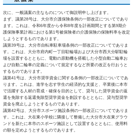
次に、一般議案の主なものについて御説明申し上げます。
まず、議第28号は、大分市介護保険条例の一部改正についてであり
ます。これは、令和6年度から令和8年度を計画期間とする第9期介
護保険事業計画における第1号被保険者の介護保険の保険料率を改定
しようとするものであります。
議第39号は、大分市自転車駐車場条例の一部改正についてでありま
す。これは、大分市府内町一丁目駐輪場および大分市西大分駅駐輪
場を設置するとともに、電動の原動機を搭載した小型自動二輪車お
よび自動二輪車の定義について規定するなど所要の改正を行おうと
するものであります。
議第41号は、大分市奨学資金に関する条例の一部改正についてであ
ります。これは、進学を志す学生の経済的な支援と、卒業後に本市
で活躍する人材の育成・確保を目的として、貸与した奨学資金の返
還を免除する返還免除型奨学資金を創設するとともに、貸与型奨学
資金を廃止しようとするものであります。
議第42号は、大分市スポーツ施設条例の一部改正についてでありま
す。これは、大在東小学校に隣接して整備した大分市大在東グラウ
ンドを新たに本市のスポーツ施設として設置するとともに、使用料
の額を定めようとするものであります。