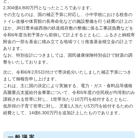
と、
2,304億4,800万円となったところであります。
その主なものは、国の補正予算に対応し、小中学校における校舎の
トイレ改修や体育館の長寿命化などの施設整備を行う経費の計上の
ほか、JR日豊本線西側の鉄道残存敷の整備に係る工事請負費などを
令和6年度当初予算から前倒して計上するとともに、ふるさと納税寄
附金の一部を基金に積み立てる地域づくり推進基金積立金の計上で
あります。
なお、特別会計につきましては、国民健康保険特別会計で財源の調
整をいたしております。
次に、令和6年2月5日付けで専決処分いたしました補正予算につき
まして御報告申し上げます。
これは、主に国の決定により実施する、電力・ガス・食料品等価格
高騰重点支援給付金事業について、令和5年度の住民税が均等割のみ
課税される世帯に対し、1世帯当たり10万円を給付するとともに、
低所得の子育て世帯に対し、児童1人当たり5万円を給付するための
経費として、14億6,300万円を追加計上したものであります。
一 般 議 案