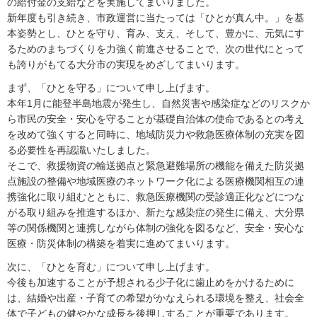
の給付金の支給などを実施してまいりました。
新年度も引き続き、市政運営に当たっては「ひとが真ん中。」を基
本姿勢とし、ひとを守り、育み、支え、そして、豊かに、元気にす
るためのまちづくりを力強く前進させることで、次の世代にとって
も誇りがもてる大分市の実現をめざしてまいります。
まず、「ひとを守る」について申し上げます。
本年1月に能登半島地震が発生し、自然災害や感染症などのリスクか
ら市民の安全・安心を守ることが基礎自治体の使命であるとの考え
を改めて強くすると同時に、地域防災力や救急医療体制の充実を図
る必要性を再認識いたしました。
そこで、救援物資の輸送拠点と緊急避難場所の機能を備えた防災拠
点施設の整備や地域医療のネットワーク化による医療機関相互の連
携強化に取り組むとともに、救急医療機関の受診適正化などにつな
がる取り組みを推進するほか、新たな感染症の発生に備え、大分県
等の関係機関と連携しながら体制の強化を図るなど、安全・安心な
医療・防災体制の構築を着実に進めてまいります。
次に、「ひとを育む」について申し上げます。
今後も加速することが予想される少子化に歯止めをかけるために
は、結婚や出産・子育ての希望がかなえられる環境を整え、社会全
体で子どもの健やかな成長を後押しすることが重要であります。