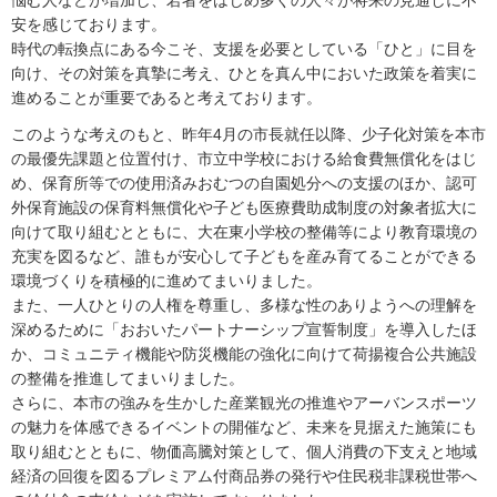
安を感じております。
時代の転換点にある今こそ、支援を必要としている「ひと」に目を
向け、その対策を真摯に考え、ひとを真ん中においた政策を着実に
進めることが重要であると考えております。
このような考えのもと、昨年4月の市長就任以降、少子化対策を本市
の最優先課題と位置付け、市立中学校における給食費無償化をはじ
め、保育所等での使用済みおむつの自園処分への支援のほか、認可
外保育施設の保育料無償化や子ども医療費助成制度の対象者拡大に
向けて取り組むとともに、大在東小学校の整備等により教育環境の
充実を図るなど、誰もが安心して子どもを産み育てることができる
環境づくりを積極的に進めてまいりました。
また、一人ひとりの人権を尊重し、多様な性のありようへの理解を
深めるために「おおいたパートナーシップ宣誓制度」を導入したほ
か、コミュニティ機能や防災機能の強化に向けて荷揚複合公共施設
の整備を推進してまいりました。
さらに、本市の強みを生かした産業観光の推進やアーバンスポーツ
の魅力を体感できるイベントの開催など、未来を見据えた施策にも
取り組むとともに、物価高騰対策として、個人消費の下支えと地域
経済の回復を図るプレミアム付商品券の発行や住民税非課税世帯へ