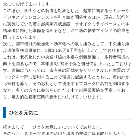
大につなげてまいります。
このほか、学生などの若者を対象とした、起業に関するセミナーや
ビジネスプランコンテストを引き続き開催するほか、現在、試行的
に実施している若手起業家育成施設「オオイタミライベース」の本
格稼働に向けた準備を進めるなど、若年層の創業マインドの醸成を
図ってまいります。
次に、都市機能の最適化・効率化への取り組みとして、中央通り線
歩道修景整備事業に、3億3,136万9千円を計上いたしております。
これは、老朽化した中央通り線の歩道を舗装整備し、歩行者環境の
向上を図るもので、本年度3月補正予算と併せて計上いたしておりま
す。整備に当たっては、市有林の間伐材をリサイクルした木質のブ
ロックを一部に使用することで環境に配慮するとともに、市内外か
ら寄付を募り、そのお礼として使用するブロックに名前を刻印する
など、多くの方々に参加をいただく中での事業実施を予定してお
り、魅力的な都市空間の創出につなげてまいります。
ひとを元気に
続きまして、「ひとを元気に」についてであります。
そのうち、スポーツ資源の活用と環境の整備に係る取り組みとし