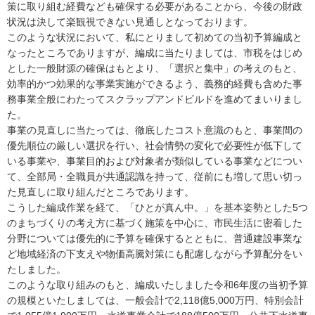
策に取り組む経費なども確保する必要があることから、今後の財政
状況は決して楽観視できない見通しとなっております。
このような状況において、私にとりまして初めての当初予算編成と
なったところでありますが、編成に当たりましては、市税をはじめ
とした一般財源の確保はもとより、「選択と集中」の考えのもと、
効率的かつ効果的な事業実施ができるよう、義務的経費も含めた事
務事業全般にわたってスクラップアンドビルドを進めてまいりまし
た。
事業の見直しに当たっては、徹底したコスト意識のもと、事業間の
優先順位の厳しい選択を行い、社会情勢の変化で必要性が低下して
いる事業や、事業目的および対象者が類似している事業などについ
て、全部局・全職員が共通認識を持って、従前にも増して思い切っ
た見直しに取り組んだところであります。
こうした編成作業を経て、「ひとが真ん中。」を基本姿勢とした5つ
のまちづくりの考え方に基づく施策を中心に、市民生活に密着した
分野については優先的に予算を確保するとともに、普通建設事業な
ど地域経済の下支えや物価高騰対策にも配慮しながら予算配分をい
たしました。
このような取り組みのもと、編成いたしました令和6年度の当初予算
の規模といたしましては、一般会計で2,118億5,000万円、特別会計