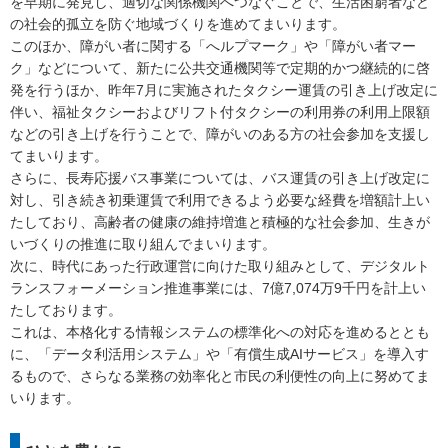
を早期に発見し、適切な関係機関へつなぐことで、生活困窮者など
の社会的孤立を防ぐ地域づくりを進めてまいります。
このほか、障がい者に関する「へルプマーク」や「障がい者マー
ク」などについて、新たに公共交通機関等で定期的かつ継続的に啓
発を行うほか、昨年7月に実施されたタクシー運賃の引き上げ改定に
伴い、福祉タクシーおよびリフト付タクシーの利用券の利用上限額
などの引き上げを行うことで、障がいのある方の社会参加を支援し
てまいります。
さらに、長寿応援バス事業については、バス運賃の引き上げ改定に
対し、引き続き初乗運賃で利用できるよう必要な経費を増額計上い
たしており、高齢者の健康の維持増進と積極的な社会参加、生きが
いづくりの推進に取り組んでまいります。
次に、時代にあった行政運営に向けた取り組みとして、デジタルト
ランスフォーメーション推進事業には、7億7,074万9千円を計上い
たしております。
これは、本格化する情報システムの標準化への対応を進めるととも
に、「データ利活用システム」や「有償生成AIサービス」を導入す
るもので、さらなる業務の効率化と市民の利便性の向上に努めてま
いります。