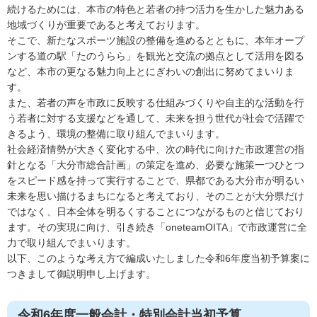
続けるためには、本市の特色と若者の持つ活力を生かした魅力ある
地域づくりが重要であると考えております。
そこで、新たなスポーツ施設の整備を進めるとともに、本年オープ
ンする道の駅「たのうらら」を観光と交流の拠点として活用を図る
など、本市の更なる魅力向上とにぎわいの創出に努めてまいりま
す。
また、若者の声を市政に反映する仕組みづくりや自主的な活動を行
う若者に対する支援などを通して、未来を担う世代が社会で活躍で
きるよう、環境の整備に取り組んでまいります。
社会経済情勢が大きく変化する中、次の時代に向けた市政運営の指
針となる「大分市総合計画」の策定を進め、必要な施策一つひとつ
をスピード感を持って実行することで、県都である大分市が明るい
未来を思い描けるまちになると考えており、そのことが大分県だけ
ではなく、日本全体を明るくすることにつながるものと信じており
ます。その実現に向け、引き続き「oneteamOITA」で市政運営に全
力で取り組んでまいります。
以下、このような考え方で編成いたしました令和6年度当初予算案に
つきまして御説明申し上げます。
令和6年度一般会計・特別会計当初予算