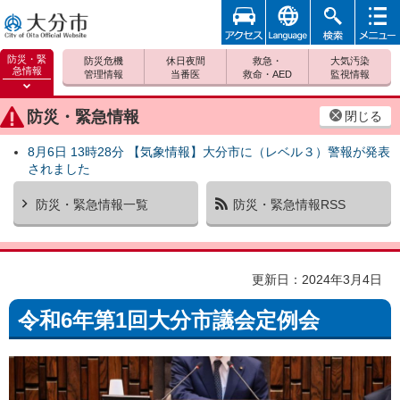
アクセ
foreign
検索
メニュ
大分市
ス
ー
防災・緊
防災危機
休日夜間
救急・
大気汚染
急情報
管理情報
当番医
救命・AED
監視情報
防災緊
急情報
防災・緊急情報
閉じる
を開く
8月6日 13時28分 【気象情報】大分市に（レベル３）警報が発表
されました
防災・緊急情報一覧
防災・緊急情報RSS
更新日：2024年3月4日
令和6年第1回大分市議会定例会