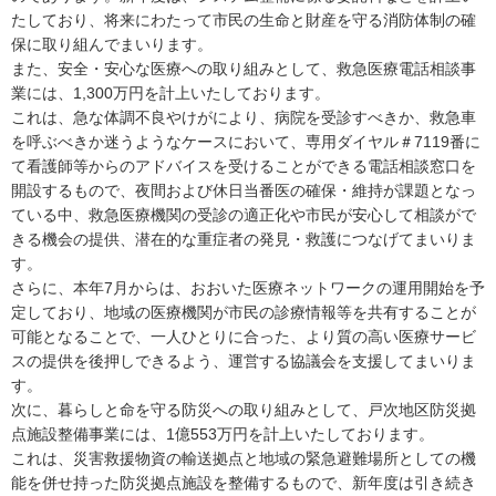
たしており、将来にわたって市民の生命と財産を守る消防体制の確
保に取り組んでまいります。
また、安全・安心な医療への取り組みとして、救急医療電話相談事
業には、1,300万円を計上いたしております。
これは、急な体調不良やけがにより、病院を受診すべきか、救急車
を呼ぶべきか迷うようなケースにおいて、専用ダイヤル＃7119番に
て看護師等からのアドバイスを受けることができる電話相談窓口を
開設するもので、夜間および休日当番医の確保・維持が課題となっ
ている中、救急医療機関の受診の適正化や市民が安心して相談がで
きる機会の提供、潜在的な重症者の発見・救護につなげてまいりま
す。
さらに、本年7月からは、おおいた医療ネットワークの運用開始を予
定しており、地域の医療機関が市民の診療情報等を共有することが
可能となることで、一人ひとりに合った、より質の高い医療サービ
スの提供を後押しできるよう、運営する協議会を支援してまいりま
す。
次に、暮らしと命を守る防災への取り組みとして、戸次地区防災拠
点施設整備事業には、1億553万円を計上いたしております。
これは、災害救援物資の輸送拠点と地域の緊急避難場所としての機
能を併せ持った防災拠点施設を整備するもので、新年度は引き続き