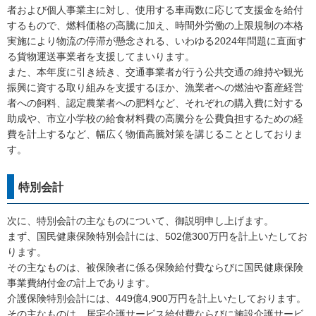
者および個人事業主に対し、使用する車両数に応じて支援金を給付
するもので、燃料価格の高騰に加え、時間外労働の上限規制の本格
実施により物流の停滞が懸念される、いわゆる2024年問題に直面す
る貨物運送事業者を支援してまいります。
また、本年度に引き続き、交通事業者が行う公共交通の維持や観光
振興に資する取り組みを支援するほか、漁業者への燃油や畜産経営
者への飼料、認定農業者への肥料など、それぞれの購入費に対する
助成や、市立小学校の給食材料費の高騰分を公費負担するための経
費を計上するなど、幅広く物価高騰対策を講じることとしておりま
す。
特別会計
次に、特別会計の主なものについて、御説明申し上げます。
まず、国民健康保険特別会計には、502億300万円を計上いたしてお
ります。
その主なものは、被保険者に係る保険給付費ならびに国民健康保険
事業費納付金の計上であります。
介護保険特別会計には、449億4,900万円を計上いたしております。
その主なものは、居宅介護サービス給付費ならびに施設介護サービ