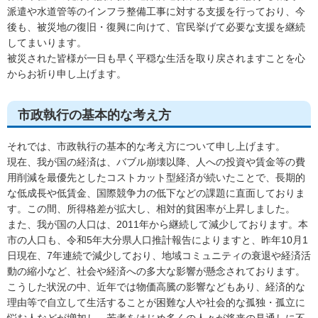
派遣や水道管等のインフラ整備工事に対する支援を行っており、今
後も、被災地の復旧・復興に向けて、官民挙げて必要な支援を継続
してまいります。
被災された皆様が一日も早く平穏な生活を取り戻されますことを心
からお祈り申し上げます。
市政執行の基本的な考え方
それでは、市政執行の基本的な考え方について申し上げます。
現在、我が国の経済は、バブル崩壊以降、人への投資や賃金等の費
用削減を最優先としたコストカット型経済が続いたことで、長期的
な低成長や低賃金、国際競争力の低下などの課題に直面しておりま
す。この間、所得格差が拡大し、相対的貧困率が上昇しました。
また、我が国の人口は、2011年から継続して減少しております。本
市の人口も、令和5年大分県人口推計報告によりますと、昨年10月1
日現在、7年連続で減少しており、地域コミュニティの衰退や経済活
動の縮小など、社会や経済への多大な影響が懸念されております。
こうした状況の中、近年では物価高騰の影響などもあり、経済的な
理由等で自立して生活することが困難な人や社会的な孤独・孤立に
悩む人などが増加し、若者をはじめ多くの人々が将来の見通しに不