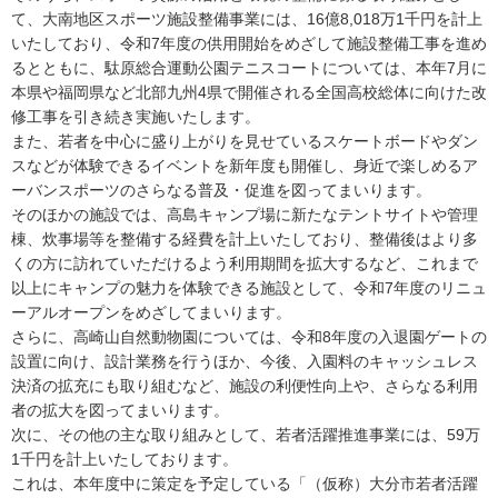
て、大南地区スポーツ施設整備事業には、16億8,018万1千円を計上
いたしており、令和7年度の供用開始をめざして施設整備工事を進め
るとともに、駄原総合運動公園テニスコートについては、本年7月に
本県や福岡県など北部九州4県で開催される全国高校総体に向けた改
修工事を引き続き実施いたします。
また、若者を中心に盛り上がりを見せているスケートボードやダン
スなどが体験できるイベントを新年度も開催し、身近で楽しめるア
ーバンスポーツのさらなる普及・促進を図ってまいります。
そのほかの施設では、高島キャンプ場に新たなテントサイトや管理
棟、炊事場等を整備する経費を計上いたしており、整備後はより多
くの方に訪れていただけるよう利用期間を拡大するなど、これまで
以上にキャンプの魅力を体験できる施設として、令和7年度のリニュ
ーアルオープンをめざしてまいります。
さらに、高崎山自然動物園については、令和8年度の入退園ゲートの
設置に向け、設計業務を行うほか、今後、入園料のキャッシュレス
決済の拡充にも取り組むなど、施設の利便性向上や、さらなる利用
者の拡大を図ってまいります。
次に、その他の主な取り組みとして、若者活躍推進事業には、59万
1千円を計上いたしております。
これは、本年度中に策定を予定している「（仮称）大分市若者活躍