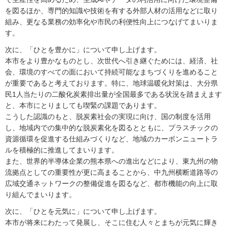
を図るほか、専門的知識や技術を有する外部人材の活用などに取り
組み、更なる業務の効率化や市民の利便性向上につなげてまいりま
す。
次に、「ひとを豊かに」について申し上げます。
本市をより豊かなものとし、次世代へ引き継ぐためには、経済、社
会、環境のすべての面において持続可能なまちづくりを進めること
が重要であると考えております。特に、地球温暖化対策は、大分県
民1人当たりの二酸化炭素排出量が全国最多である状況を踏まえます
と、本市にとりましても喫緊の課題であります。
こうした認識のもと、脱炭素社会の実現に向け、国の制度を活用
し、地域内での集中的な脱炭素化を図るとともに、プラスチックの
資源循環を促進する仕組みづくりなど、地域のカーボンニュートラ
ルを積極的に推進してまいります。
また、世界的半導体企業の熊本県への進出などにより、東九州の物
流拠点としての重要性が更に高まることから、中九州横断道路等の
広域交通ネットワークの整備促進を図るなど、都市機能の向上に取
り組んでまいります。
次に、「ひとを元気に」について申し上げます。
本市が将来にわたって発展し、そこに住む人々とまちが元気に輝き