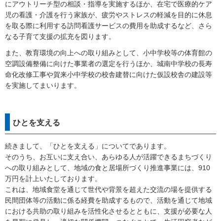
にアウトリーチ型の相談・指導を実施するほか、在宅で医療的ケア
児の看護・介護を行う家族が、疲労やストレスの軽減を目的に休息
を取る際に利用する訪問看護サービスの費用を助成するなど、さら
なる子育て支援の拡充を図ります。
また、教育環境の向上への取り組みとして、小中学校等の体育館の
空調設備整備に向けた事業者の選定を行うほか、城南中学校の長寿
命化改修工事や賀来小中学校の校舎建替に向けた仮設校舎の建設等
を実施してまいります。
ひとを支える
続きまして、「ひとを支える」についてであります。
そのうち、お互いに支え合い、あらゆる人が活躍できるまちづくり
への取り組みとして、地域の食と居場所づくり推進事業には、910
万円を計上いたしております。
これは、地域食堂を通じて世代や背景を超えた交流の場を提供する
民間団体等の活動に係る経費を助成するもので、活動を通じて地域
における共助の取り組みを活性化させるとともに、支援が必要な人