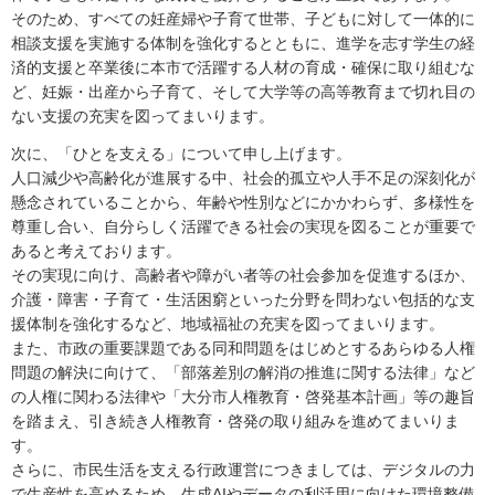
そのため、すべての妊産婦や子育て世帯、子どもに対して一体的に
相談支援を実施する体制を強化するとともに、進学を志す学生の経
済的支援と卒業後に本市で活躍する人材の育成・確保に取り組むな
ど、妊娠・出産から子育て、そして大学等の高等教育まで切れ目の
ない支援の充実を図ってまいります。
次に、「ひとを支える」について申し上げます。
人口減少や高齢化が進展する中、社会的孤立や人手不足の深刻化が
懸念されていることから、年齢や性別などにかかわらず、多様性を
尊重し合い、自分らしく活躍できる社会の実現を図ることが重要で
あると考えております。
その実現に向け、高齢者や障がい者等の社会参加を促進するほか、
介護・障害・子育て・生活困窮といった分野を問わない包括的な支
援体制を強化するなど、地域福祉の充実を図ってまいります。
また、市政の重要課題である同和問題をはじめとするあらゆる人権
問題の解決に向けて、「部落差別の解消の推進に関する法律」など
の人権に関わる法律や「大分市人権教育・啓発基本計画」等の趣旨
を踏まえ、引き続き人権教育・啓発の取り組みを進めてまいりま
す。
さらに、市民生活を支える行政運営につきましては、デジタルの力
で生産性を高めるため、生成AIやデータの利活用に向けた環境整備