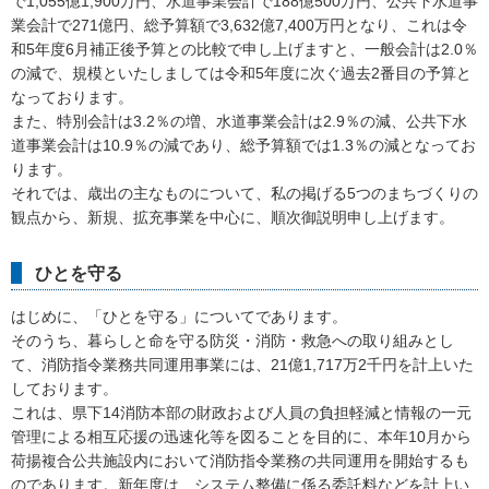
で1,055億1,900万円、水道事業会計で188億500万円、公共下水道事
業会計で271億円、総予算額で3,632億7,400万円となり、これは令
和5年度6月補正後予算との比較で申し上げますと、一般会計は2.0％
の減で、規模といたしましては令和5年度に次ぐ過去2番目の予算と
なっております。
また、特別会計は3.2％の増、水道事業会計は2.9％の減、公共下水
道事業会計は10.9％の減であり、総予算額では1.3％の減となってお
ります。
それでは、歳出の主なものについて、私の掲げる5つのまちづくりの
観点から、新規、拡充事業を中心に、順次御説明申し上げます。
ひとを守る
はじめに、「ひとを守る」についてであります。
そのうち、暮らしと命を守る防災・消防・救急への取り組みとし
て、消防指令業務共同運用事業には、21億1,717万2千円を計上いた
しております。
これは、県下14消防本部の財政および人員の負担軽減と情報の一元
管理による相互応援の迅速化等を図ることを目的に、本年10月から
荷揚複合公共施設内において消防指令業務の共同運用を開始するも
のであります。新年度は、システム整備に係る委託料などを計上い