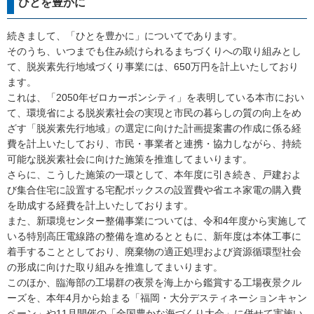
ひとを豊かに
続きまして、「ひとを豊かに」についてであります。
そのうち、いつまでも住み続けられるまちづくりへの取り組みとし
て、脱炭素先行地域づくり事業には、650万円を計上いたしており
ます。
これは、「2050年ゼロカーボンシティ」を表明している本市におい
て、環境省による脱炭素社会の実現と市民の暮らしの質の向上をめ
ざす「脱炭素先行地域」の選定に向けた計画提案書の作成に係る経
費を計上いたしており、市民・事業者と連携・協力しながら、持続
可能な脱炭素社会に向けた施策を推進してまいります。
さらに、こうした施策の一環として、本年度に引き続き、戸建およ
び集合住宅に設置する宅配ボックスの設置費や省エネ家電の購入費
を助成する経費を計上いたしております。
また、新環境センター整備事業については、令和4年度から実施して
いる特別高圧電線路の整備を進めるとともに、新年度は本体工事に
着手することとしており、廃棄物の適正処理および資源循環型社会
の形成に向けた取り組みを推進してまいります。
このほか、臨海部の工場群の夜景を海上から鑑賞する工場夜景クル
ーズを、本年4月から始まる「福岡・大分デスティネーションキャン
ペーン」や11月開催の「全国豊かな海づくり大会」に併せて実施い