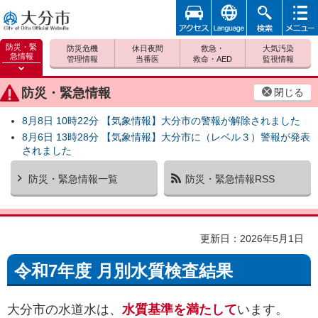
アクセ
foreign
検索
メニュ
大分市
ス
ー
防災・緊
防災危機
休日夜間
救急・
大気汚染
急情報
管理情報
当番医
救命・AED
監視情報
防災緊
急情報
防災・緊急情報
閉じる
を開く
8月8日 10時22分 【気象情報】大分市の警報が解除されました
8月6日 13時28分 【気象情報】大分市に（レベル３）警報が発表
されました
防災・緊急情報一覧
防災・緊急情報RSS
更新日：2026年5月1日
令和7年度 月別水質検査結果
大分市の水道水は、
水質基準を満たして
います。