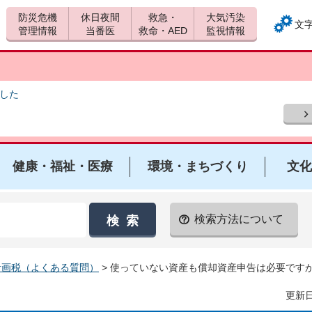
防災危機
休日夜間
救急・
大気汚染
文
管理情報
当番医
救命・AED
監視情報
ました
健康・福祉・医療
環境・まちづくり
文化
検索方法について
計画税（よくある質問）
> 使っていない資産も償却資産申告は必要です
更新日