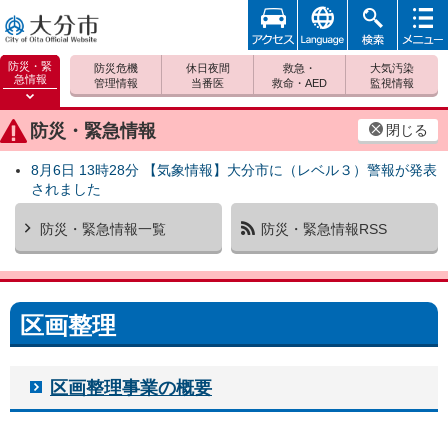
アクセ
foreign
検索
メニュ
大分市
ス
ー
防災・緊
防災危機
休日夜間
救急・
大気汚染
急情報
管理情報
当番医
救命・AED
監視情報
防災緊
急情報
防災・緊急情報
閉じる
を開く
8月6日 13時28分 【気象情報】大分市に（レベル３）警報が発表
されました
防災・緊急情報一覧
防災・緊急情報RSS
区画整理
区画整理事業の概要