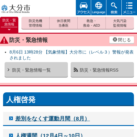
アクセ
foreign
検索
メニュ
大分市
ス
ー
防災・緊
防災危機
休日夜間
救急・
大気汚染
急情報
管理情報
当番医
救命・AED
監視情報
防災緊
急情報
防災・緊急情報
閉じる
を開く
8月6日 13時28分 【気象情報】大分市に（レベル３）警報が発表
されました
防災・緊急情報一覧
防災・緊急情報RSS
人権啓発
差別をなくす運動月間（8月）
人権週間（12月4日～10日）