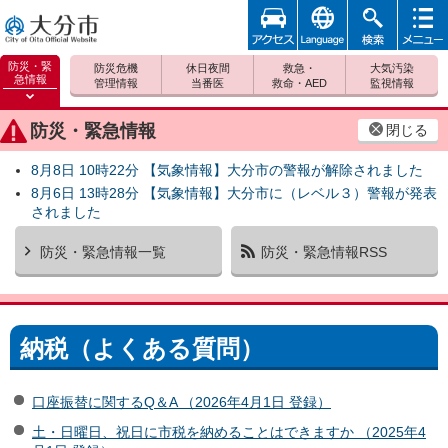
アクセ
foreign
検索
メニュ
大分市
ス
ー
防災・緊
防災危機
休日夜間
救急・
大気汚染
急情報
管理情報
当番医
救命・AED
監視情報
防災緊
急情報
防災・緊急情報
閉じる
を開く
8月8日 10時22分 【気象情報】大分市の警報が解除されました
8月6日 13時28分 【気象情報】大分市に（レベル３）警報が発表
されました
防災・緊急情報一覧
防災・緊急情報RSS
納税（よくある質問）
口座振替に関するQ＆A （2026年4月1日 登録）
土・日曜日、祝日に市税を納めることはできますか （2025年4