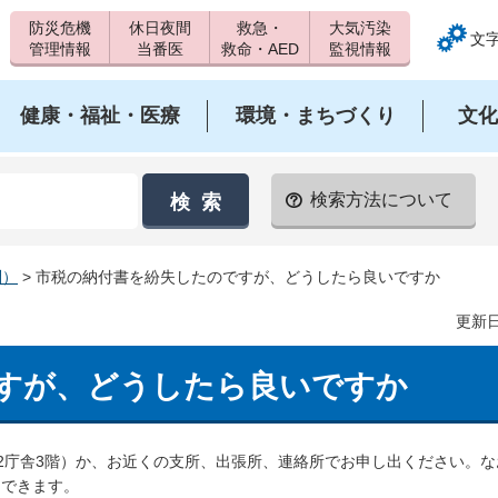
防災危機
休日夜間
救急・
大気汚染
文
管理情報
当番医
救命・AED
監視情報
健康・福祉・医療
環境・まちづくり
文化
検索方法について
問）
> 市税の納付書を紛失したのですが、どうしたら良いですか
更新日
すが、どうしたら良いですか
庁舎3階）か、お近くの支所、出張所、連絡所でお申し出ください。なお
もできます。