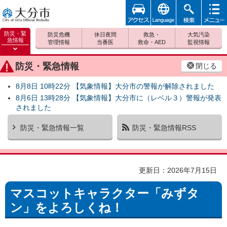
アクセ
foreign
検索
メニュ
大分市
ス
ー
防災・緊
防災危機
休日夜間
救急・
大気汚染
急情報
管理情報
当番医
救命・AED
監視情報
防災緊
急情報
防災・緊急情報
閉じる
を開く
8月8日 10時22分 【気象情報】大分市の警報が解除されました
8月6日 13時28分 【気象情報】大分市に（レベル３）警報が発表
されました
防災・緊急情報一覧
防災・緊急情報RSS
更新日：2026年7月15日
マスコットキャラクター「みずタ
ン」をよろしくね！