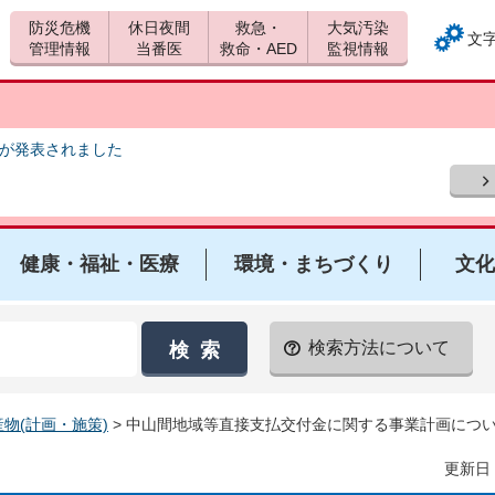
防災危機
休日夜間
救急・
大気汚染
文
管理情報
当番医
救命・AED
監視情報
報が発表されました
健康・福祉・医療
環境・まちづくり
文化
検索方法について
物(計画・施策)
> 中山間地域等直接支払交付金に関する事業計画につ
更新日：