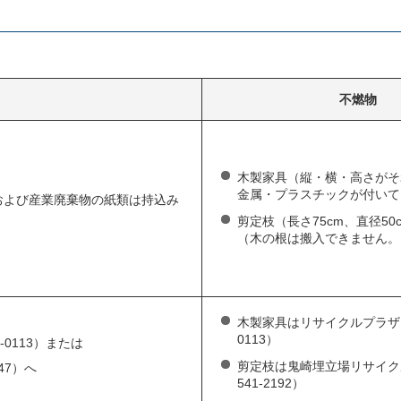
不燃物
木製家具（縦・横・高さがそ
金属・プラスチックが付いて
および産業廃棄物の紙類は持込み
剪定枝（長さ75cm、直径50
（木の根は搬入できません。
）
木製家具はリサイクルプラザ（
0113）
0113）または
剪定枝は鬼崎埋立場リサイク
47）へ
541-2192）