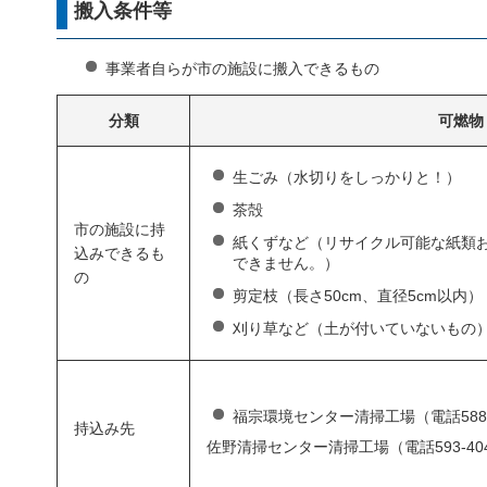
搬入条件等
事業者自らが市の施設に搬入できるもの
分類
可燃物
生ごみ（水切りをしっかりと！）
茶殻
市の施設に持
紙くずなど（リサイクル可能な紙類
込みできるも
できません。）
の
剪定枝（長さ50cm、直径5cm以内）
刈り草など（土が付いていないもの
福宗環境センター清掃工場（電話588-
持込み先
佐野清掃センター清掃工場（電話593-40