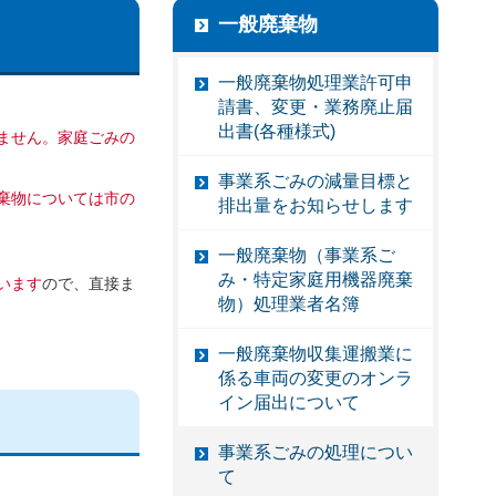
一般廃棄物
一般廃棄物処理業許可申
請書、変更・業務廃止届
出書(各種様式)
ません。家庭ごみの
事業系ごみの減量目標と
棄物については市の
排出量をお知らせします
一般廃棄物（事業系ご
み・特定家庭用機器廃棄
います
ので、直接ま
物）処理業者名簿
一般廃棄物収集運搬業に
係る車両の変更のオンラ
イン届出について
事業系ごみの処理につい
て