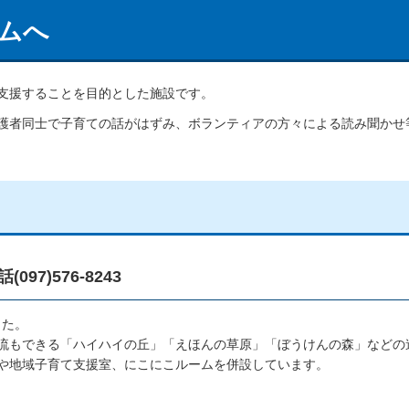
ムへ
支援することを目的とした施設です。
護者同士で子育ての話がはずみ、ボランティアの方々による読み聞かせ
7)576-8243
した。
流もできる「ハイハイの丘」「えほんの草原」「ぼうけんの森」などの
や地域子育て支援室、にこにこルームを併設しています。