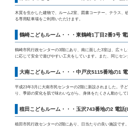
木質を生かした建物で、ルーム2室、図書コーナー、テラス、
る専用駐車場をご利用いただけます。
鶴崎こどもルーム・・・東鶴崎1丁目2番3号 電話(09
鶴崎市民行政センターの3階にあり、南に面した3室は、広々
に応じて安全で遊びやすい工夫をしています。また、同じセン
大南こどもルーム・・・中戸次5115番地の1 電話(09
平成23年3月に大南市民センターの2階に新設されました。
り、季節の変化を肌で味わいながら、身体をたくさん動かして
稙田こどもルーム・・・玉沢743番地の2 電話(097)
稙田市民行政センターの2階にあり、日当たりの良い施設です