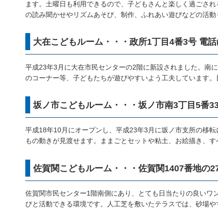
ます。土曜日も利用できるので、子どもさんと楽しく過ごされ
の読み聞かせやリズムあそび、制作、ふれあい遊びなどの活動
大在こどもルーム・・・政所1丁目4番3号 電話(097
平成23年3月に大在市民センターの2階に新設されました。
のコーナー等、子どもたちが遊びやすいよう工夫しています。
坂ノ市こどもルーム・・・坂ノ市南3丁目5番33号 電話
平成18年10月にオープンし、平成23年3月に坂ノ市支所の
もの動きが見渡せます。ままごとセットや粘土、お絵描き、す
佐賀関こどもルーム・・・佐賀関1407番地の27 電話
佐賀関市民センター1階南側にあり、とても日当たりの良いワ
びと活動できる環境です。人工芝を敷いたテラスでは、砂場や