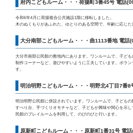
府内こどもルーム・・・荷揚町3番45号 電話(097)
令和6年4月に荷揚複合公共施設1階に移転しました。
木のぬくもりがあふれた、ゆとりのある空間で、年齢に応じた
大分南部こどもルーム・・・曲1113番地 電話(097)
大分市南部公民館の敷地内にあります。ワンルームで、子ども
制作コーナーなど、遊びやすいように工夫しています。ボラン
す。
明治明野こどもルーム・・・明野北4丁目7番8号 電話
明治明野公民館に併設されています。ワンルームで、子どもの
すべり台、手づくりオモチャなど、子どもが興味や関心を示し
民館のプレイルームを利用して、のびのびと行います。
原新町こどもルーム・・・原新町1番31号 電話(097