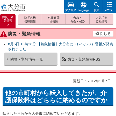
アクセ
foreign
検索
メニュ
大分市
ス
ー
防災・緊
防災危機
休日夜間
救急・
大気汚染
急情報
管理情報
当番医
救命・AED
監視情報
防災緊
急情報
防災・緊急情報
閉じる
を開く
8月6日 13時28分 【気象情報】大分市に（レベル３）警報が発表
されました
防災・緊急情報一覧
防災・緊急情報RSS
更新日：2012年9月7日
他の市町村から転入してきたが、介
護保険料はどちらに納めるのですか
転入した月分から大分市に納めていただきます。