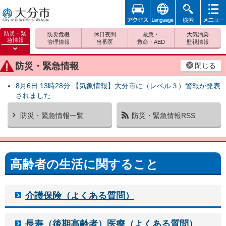
アクセ
foreign
検索
メニュ
大分市
ス
ー
防災・緊
防災危機
休日夜間
救急・
大気汚染
急情報
管理情報
当番医
救命・AED
監視情報
防災緊
急情報
防災・緊急情報
閉じる
を開く
8月6日 13時28分 【気象情報】大分市に（レベル３）警報が発表
されました
防災・緊急情報一覧
防災・緊急情報RSS
高齢者の生活に関すること
介護保険（よくある質問）
長寿（後期高齢者）医療（よくある質問）