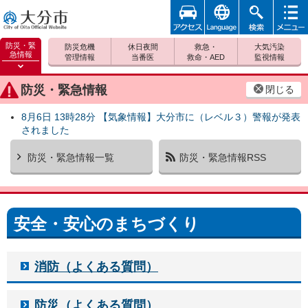
アクセ
foreign
検索
メニュ
大分市
ス
ー
防災・緊
防災危機
休日夜間
救急・
大気汚染
急情報
管理情報
当番医
救命・AED
監視情報
防災緊
急情報
防災・緊急情報
閉じる
を開く
8月6日 13時28分 【気象情報】大分市に（レベル３）警報が発表
されました
防災・緊急情報一覧
防災・緊急情報RSS
安全・安心のまちづくり
消防（よくある質問）
防災（よくある質問）