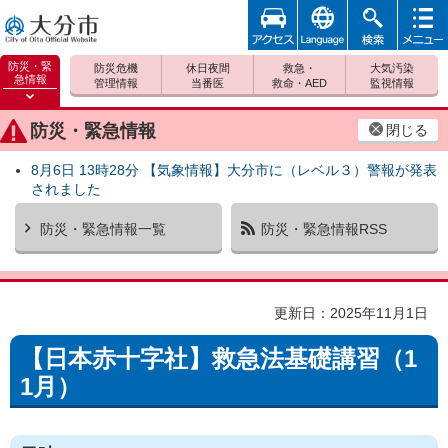
アクセ
foreign
検索
メニュ
大分市
ス
ー
防災・緊
防災危機
休日夜間
救急・
大気汚染
急情報
管理情報
当番医
救命・AED
監視情報
防災緊
急情報
防災・緊急情報
閉じる
を開く
8月6日 13時28分 【気象情報】大分市に（レベル３）警報が発表
されました
防災・緊急情報一覧
防災・緊急情報RSS
更新日：2025年11月1日
【日本赤十字社】救急法基礎講習（1
1月）