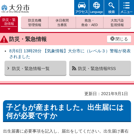
アクセ
foreign
検索
メニュ
大分市
ス
ー
防災・緊
防災危機
休日夜間
救急・
大気汚染
急情報
管理情報
当番医
救命・AED
監視情報
防災緊
急情報
防災・緊急情報
閉じる
を開く
8月6日 13時28分 【気象情報】大分市に（レベル３）警報が発表
されました
防災・緊急情報一覧
防災・緊急情報RSS
更新日：2021年9月1日
子どもが産まれました。出生届には
何が必要ですか
出生届書に必要事項を記入し、届出をしてください。出生届け書右