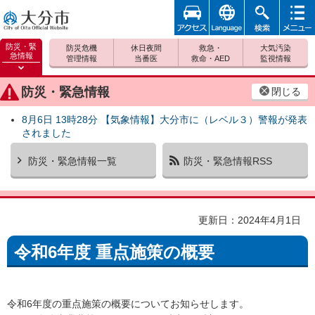
アクセ
foreign
検索
メニュ
大分市
ス
ー
防災・緊
防災危機
休日夜間
救急・
大気汚染
急情報
管理情報
当番医
救命・AED
監視情報
防災緊
急情報
防災・緊急情報
閉じる
を開く
8月6日 13時28分 【気象情報】大分市に（レベル３）警報が発表
されました
防災・緊急情報一覧
防災・緊急情報RSS
更新日：2024年4月1日
令和6年度 重点施策の概要
令和6年度の重点施策の概要についてお知らせします。