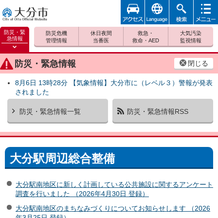
アクセ
foreign
検索
メニュ
大分市
ス
ー
防災・緊
防災危機
休日夜間
救急・
大気汚染
急情報
管理情報
当番医
救命・AED
監視情報
防災緊
急情報
防災・緊急情報
閉じる
を開く
8月6日 13時28分 【気象情報】大分市に（レベル３）警報が発表
されました
防災・緊急情報一覧
防災・緊急情報RSS
大分駅周辺総合整備
大分駅南地区に新しく計画している公共施設に関するアンケート
調査を行いました （2026年4月30日 登録）
大分駅南地区のまちなみづくりについてお知らせします （2026
年3月25日 登録）