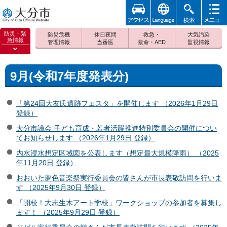
アクセ
foreign
検索
メニュ
大分市
ス
ー
防災・緊
防災危機
休日夜間
救急・
大気汚染
急情報
管理情報
当番医
救命・AED
監視情報
防災緊
急情報
を開く
9月(令和7年度発表分)
「第24回大友氏遺跡フェスタ」を開催します （2026年1月29日
登録）
大分市議会 子ども育成・若者活躍推進特別委員会の開催につい
てお知らせします （2026年1月29日 登録）
内水浸水想定区域図を公表します（想定最大規模降雨） （2025
年11月20日 登録）
おおいた夢色音楽祭実行委員会の皆さんが市長表敬訪問を行いま
す （2025年9月30日 登録）
「開校！大志生木アート学校」ワークショップの参加者を募集し
ます！ （2025年9月29日 登録）