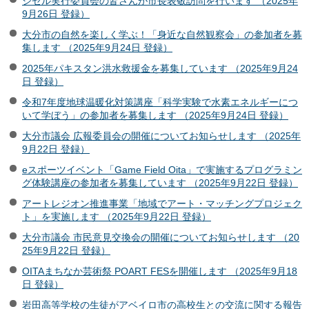
ジゼル実行委員会の皆さんが市長表敬訪問を行います （2025年
9月26日 登録）
大分市の自然を楽しく学ぶ！「身近な自然観察会」の参加者を募
集します （2025年9月24日 登録）
2025年パキスタン洪水救援金を募集しています （2025年9月24
日 登録）
令和7年度地球温暖化対策講座「科学実験で水素エネルギーにつ
いて学ぼう」の参加者を募集します （2025年9月24日 登録）
大分市議会 広報委員会の開催についてお知らせします （2025年
9月22日 登録）
eスポーツイベント「Game Field Oita」で実施するプログラミン
グ体験講座の参加者を募集しています （2025年9月22日 登録）
アートレジオン推進事業「地域でアート・マッチングプロジェク
ト」を実施します （2025年9月22日 登録）
大分市議会 市民意見交換会の開催についてお知らせします （20
25年9月22日 登録）
OITAまちなか芸術祭 POART FESを開催します （2025年9月18
日 登録）
岩田高等学校の生徒がアベイロ市の高校生との交流に関する報告