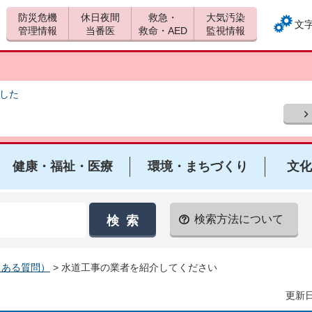
防災危機
休日夜間
救急・
大気汚染
文
管理情報
当番医
救命・AED
監視情報
ました
健康・福祉・医療
環境・まちづくり
文化
検索方法について
くある質問）
> 水道工事の業者を紹介してください
更新日