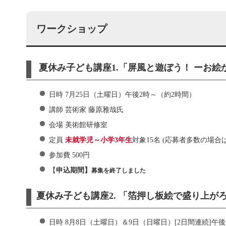
ワークショップ
夏休み子ども講座1.「屏風と遊ぼう！ ーお絵
日時 7月25日（土曜日）午後2時～（約2時間）
講師 芸術家 藤原雅哉氏
会場 美術館研修室
定員
未就学児～小学3年生
対象15名 (応募者多数の場合
参加費 500円
【
申込期間】
募集を終了しました
夏休み子ども講座2. 「箔押し板絵で盛り上が
日時 8月8日（土曜日）＆9日（日曜日）[2日間連続]午