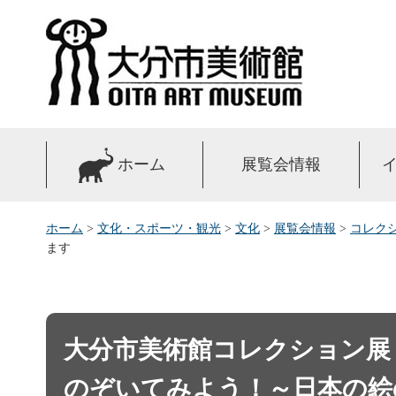
大分市美術館
ホーム
展覧会情報
ホーム
>
文化・スポーツ・観光
>
文化
>
展覧会情報
>
コレク
ます
大分市美術館コレクション展「
のぞいてみよう！～日本の絵