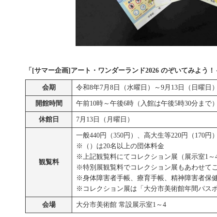
「[サマー企画]アート・ワンダーランド2026 のぞいてみよう
会期
令和8年7月8日（水曜日）～9月13日（日曜日
開館時間
午前10時～午後6時（入館は午後5時30分まで
休館日
7月13日（月曜日）
一般440円（350円）、高大生等220円（17
※（）は20名以上の団体料金
※上記観覧料にてコレクション展（展示室1～
観覧料
※特別展観覧料でコレクション展もあ
※身体障害者手帳、療育手帳、精神障害者保
※コレクション展は「大分市美術館年間パス
会場
大分市美術館 常設展示室1～4