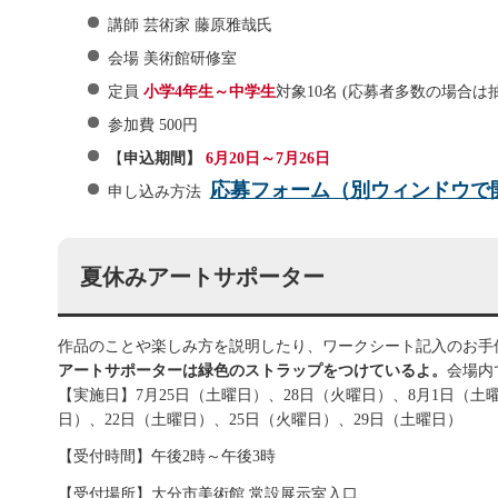
講師 芸術家 藤原雅哉氏
会場 美術館研修室
定員
小学4年生～中学生
対象10名 (応募者多数の場合は
参加費 500円
【
申込期間】
6月20日～7月26日
応募フォーム（別ウィンドウで
申し込み方法
夏休みアートサポーター
作品のことや楽しみ方を説明したり、ワークシート記入のお手
アートサポーターは緑色のストラップをつけているよ。
会場内
【実施日】7月25日（土曜日）、28日（火曜日）、8月1日（土
日）、22日（土曜日）、25日（火曜日）、29日（土曜日）
【受付時間】午後2時～午後3時
【受付場所】大分市美術館 常設展示室入口