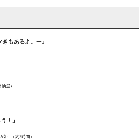
かきもあるよ。ー」
は抽選）
ろう！」
後2時～（約2時間）