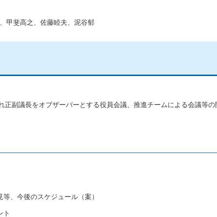
、甲斐高之、佐藤睦夫、泥谷郁
れ正副議長をオブザーバーとする役員会議、推進チームによる会議等の
見等、今後のスケジュール（案）
ント