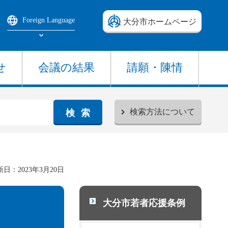
Foreign Language
大分市ホームページ
Select Language
せ
会議の結果
請願・陳情
検索方法について
日：2023年3月20日
大分市若者応援条例