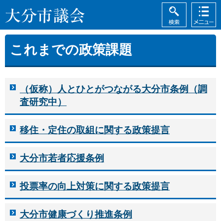
検索
メニュ
大分市議会
ー
これまでの政策課題
（仮称）人とひとがつながる大分市条例（調
査研究中）
移住・定住の取組に関する政策提言
大分市若者応援条例
投票率の向上対策に関する政策提言
大分市健康づくり推進条例