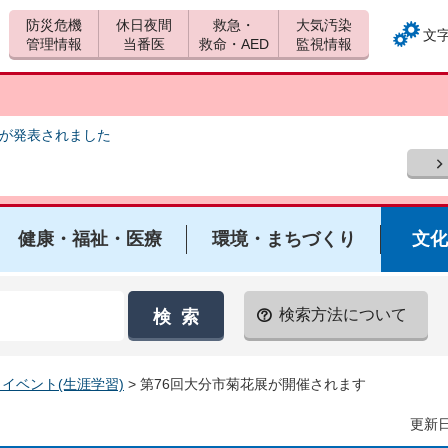
防災危機
休日夜間
救急・
大気汚染
文
管理情報
当番医
救命・AED
監視情報
報が発表されました
健康・福祉・医療
環境・まちづくり
文化
検索方法について
イベント(生涯学習)
> 第76回大分市菊花展が開催されます
更新日