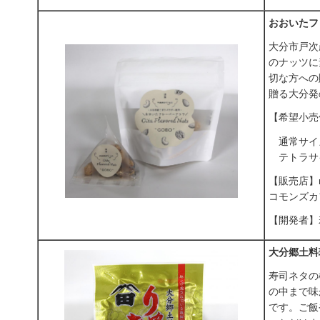
おおいたフ
大分市戸次
のナッツに
切な方への
贈る大分発
【希望小売
通常サイズ
テトラサイ
【販売店】m
コモンズカ
【開発者】若
大分郷土料
寿司ネタの
の中まで味
です。ご飯