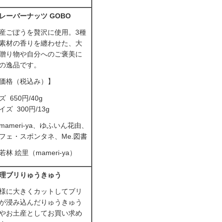
レーバーナッツ GOBO
産ごぼうを贅沢に使用。3種
素材の香りを纏わせた、大
贈り物や自分へのご褒美に
の逸品です。
価格（税込み）】
 650円/40g
ズ 300円/13g
ameri-ya、ゆふいん花由、
フェ・スポンタネ、Me.図書
林 絵里（mameri-ya）
理ブリりゅうきゅう
様に大きくカットしてブリ
が浸み込んだりゅうきゅう
やお土産としてお買い求め