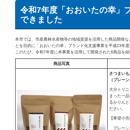
令和7年度「おおいたの幸」
できました
本市では、市産農林水産物等の地域資源を活用した商品開発な
とを目的に「おおいたの幸」ブランド化支援事業を平成23年
このたび、令和7年度に本事業を活用して開発された6商品を
商品写真
さつまいも
（プレーン
大分トリニ
まった一品
るかりんと
ださい。
【希望小売
プレーン 