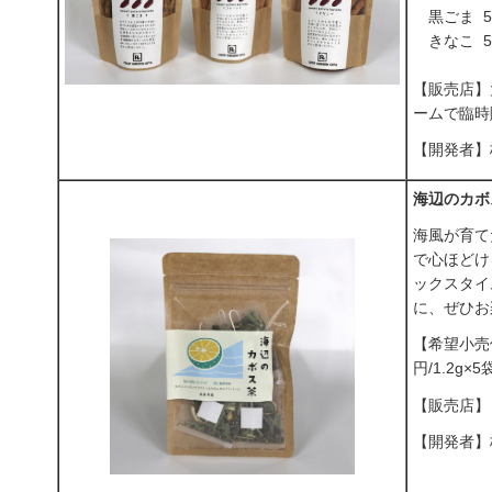
黒ごま 55
きなこ 55
【販売店】
ームで臨時
【開発者】株
海辺のカボ
海風が育て
で心ほどけ
ックスタイ
に、ぜひお
【希望小売
円/1.2g×5
【販売店】
【開発者】