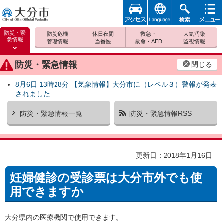
アクセ
foreign
検索
メニュ
大分市
ス
ー
防災・緊
防災危機
休日夜間
救急・
大気汚染
急情報
管理情報
当番医
救命・AED
監視情報
防災緊
急情報
防災・緊急情報
閉じる
を開く
8月6日 13時28分 【気象情報】大分市に（レベル３）警報が発表
されました
防災・緊急情報一覧
防災・緊急情報RSS
更新日：2018年1月16日
妊婦健診の受診票は大分市外でも使
用できますか
大分県内の医療機関で使用できます。