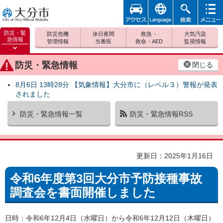
アクセ
foreign
検索
メニュ
大分市
ス
ー
防災・緊
防災危機
休日夜間
救急・
大気汚染
急情報
管理情報
当番医
救命・AED
監視情報
防災緊
急情報
防災・緊急情報
閉じる
を開く
8月6日 13時28分 【気象情報】大分市に（レベル３）警報が発表
されました
防災・緊急情報一覧
防災・緊急情報RSS
更新日：2025年1月16日
令和6年度第3回大分市予防接種事故
調査会を書面開催しました
日時：令和6年12月4日（水曜日）から令和6年12月12日（木曜日）