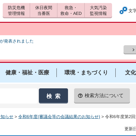
防災危機
休日夜間
救急・
大気汚染
文
管理情報
当番医
救命・AED
監視情報
報が発表されました
健康・福祉・医療
環境・まちづくり
文化
検索方法について
お知らせ
>
令和6年度(審議会等の会議結果のお知らせ)
> 令和6年度第
更新日